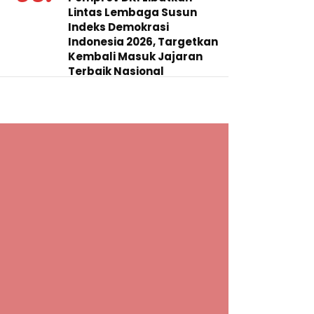
Lintas Lembaga Susun
Indeks Demokrasi
Indonesia 2026, Targetkan
Kembali Masuk Jajaran
Terbaik Nasional
05 AGU 2026
04.
Kekerasan Terhadap Anak
Tembus 21.000 Kasus,
Pemerintah Perkuat Peran
Kepala Daerah Untuk
Perlindungan Anak Hingga
Ruang Digital
Phone: 0857 6111 1187| Email:
redaksiangkaranews@gmail.com