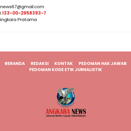
aranews67@gmail.com
i
133-00-2958393-7
 Angkara Pratama
BERANDA
REDAKSI
KONTAK
PEDOMAN HAK JAWAB
PEDOMAN KODE ETIK JURNALISTIK