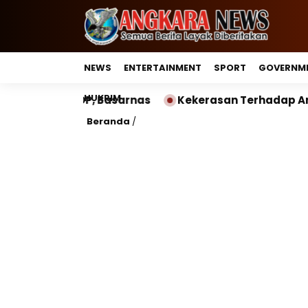
NEWS
ENTERTAINMENT
SPORT
GOVERNM
HUKRIM
TNI AL,KSOP, Basarnas
Kekerasan Terhadap Anak Temb
Beranda
/