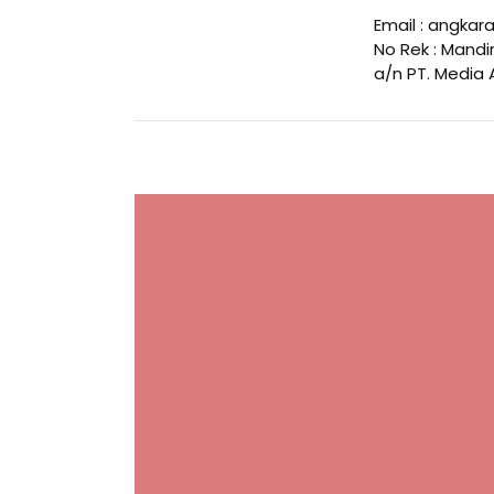
Email : angk
No Rek : Mandir
a/n PT. Media