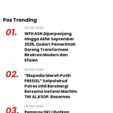
Pos Trending
05 AGU 2026
01.
WFH ASN Diperpanjang
Hingga Akhir September
2026, Qodari: Pemerintah
Dorong Transformasi
Birokrasi Modern dan
Efisien
05 AGU 2026
02.
“Ekspedisi Merah Putih
PRESISi,” Satpolairud
Polres Inhil Bersinergi
Bersama Instansi Maritim
TNI AL,KSOP, Basarnas
05 AGU 2026
03.
Pemprov DKI Libatkan