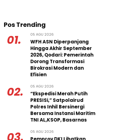
Pos Trending
05 AGU 2026
01.
WFH ASN Diperpanjang
Hingga Akhir September
2026, Qodari: Pemerintah
Dorong Transformasi
Birokrasi Modern dan
Efisien
05 AGU 2026
02.
“Ekspedisi Merah Putih
PRESISi,” Satpolairud
Polres Inhil Bersinergi
Bersama Instansi Maritim
TNI AL,KSOP, Basarnas
05 AGU 2026
03.
Pemprov DKI Libatkan