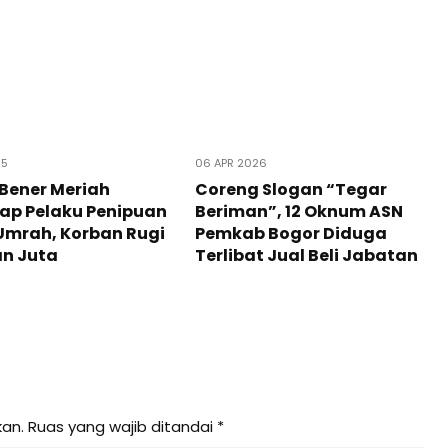
25
06 APR 2026
 Bener Meriah
Coreng Slogan “Tegar
ap Pelaku Penipuan
Beriman”, 12 Oknum ASN
Umrah, Korban Rugi
Pemkab Bogor Diduga
an Juta
Terlibat Jual Beli Jabatan
kan.
Ruas yang wajib ditandai
*