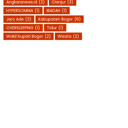
Angkaranews.id
(2)
Cianjur
(3)
HYPERSOMNIA
(1)
IBADAH
(1)
Jaro Ade
(3)
Kabupaten Bogor
(6)
OVERSLEEPING
(1)
Tidur
(1)
Wakil bupati Bogor
(2)
Wisata
(2)