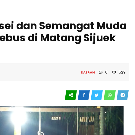
asei dan Semangat Muda
Debus di Matang Sijuek
0
529
DAERAH