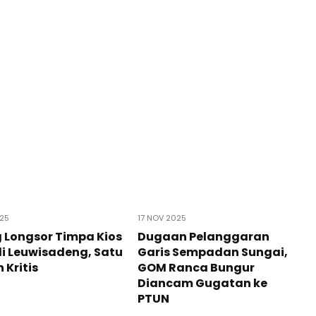
025
17 NOV 2025
 Longsor Timpa Kios
Dugaan Pelanggaran
i Leuwisadeng, Satu
Garis Sempadan Sungai,
 Kritis
GOM Ranca Bungur
Diancam Gugatan ke
PTUN