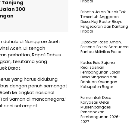
Pribadi
k Tanjung
 Jalan 300
Prihatin Jalan Rusak Tak
angan
Tersentuh Anggaran
Desa, Haji Baster Biayai
Pengecoran dari Kantong
Pribadi
n dahulu di Nanggroe Aceh
Ciptakan Rasa Aman,
Personel Polsek Samudera
vinsi Aceh. Di tengah
Pantau Aktivitas Pasar
n perhatian, Rapa’i Debus
ngkan, terutama yang
Kades Euis Sujana
uek Barat.
Realisasikan
Pembangunan Jalan
Desa Singasari dari
erus yang harus didukung.
Bantuan Keuangan
Debus dengan penuh semangat
Kabupaten Bogor
ceh ke tingkat nasional
Pemerintah Desa
n Tari Saman di mancanegara,”
Karyasari Gelar
at seni setempat.
Musrenbangdes
Rencanakan
Pembangunan 2026-
2027