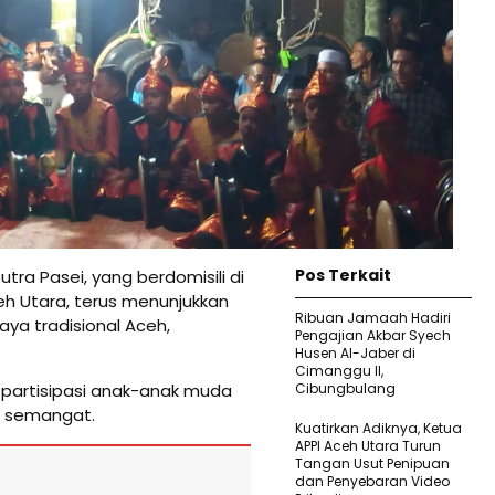
Pos Terkait
tra Pasei, yang berdomisili di
eh Utara, terus menunjukkan
Ribuan Jamaah Hadiri
ya tradisional Aceh,
Pengajian Akbar Syech
Husen Al-Jaber di
Cimanggu II,
 partisipasi anak-anak muda
Cibungbulang
h semangat.
Kuatirkan Adiknya, Ketua
APPI Aceh Utara Turun
Tangan Usut Penipuan
dan Penyebaran Video