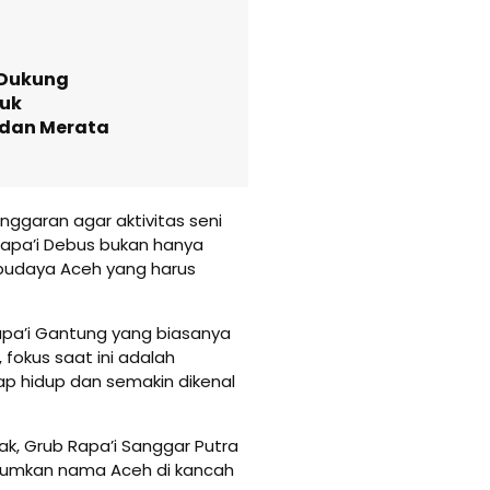
Dukung
tuk
f dan Merata
ggaran agar aktivitas seni
Rapa’i Debus bukan hanya
 budaya Aceh yang harus
Rapa’i Gantung yang biasanya
fokus saat ini adalah
ap hidup dan semakin dikenal
k, Grub Rapa’i Sanggar Putra
rumkan nama Aceh di kancah