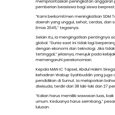
memprioritaskan peningkatan anggaran 
pemberian beasiswa bagi siswa berpresta
“Kami berkomitmen meningkatkan SDM Ta
daerah yang unggul, sehat, cerdas, dan 
Emas 2045,” tegasnya.
Selain itu, ia mengingatkan pentingnya a
global. “Dunia saat ini tidak lagi berper
dengan ekonomi dan teknologi. Jika tidak
tertinggal,” jelasnya, merujuk pada kebi
memengaruhi perekonomian.
Kepala MAN IC Tapsel, Abdul Hakim Siregar, 
kehadiran Wabup Syahbuddin yang juga d
pendidikan di Sumut. Ia melaporkan bahw
diwisuda, terdiri dari 38 laki-laki dan 27 
“Kalian harus memiliki wawasan luas, ba
umum. Keduanya harus seimbang,” pesan
lulusan.