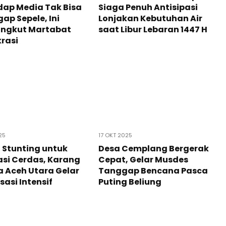
dap Media Tak Bisa
Siaga Penuh Antisipasi
ap Sepele, Ini
Lonjakan Kebutuhan Air
ngkut Martabat
saat Libur Lebaran 1447 H
rasi
25
17 OKT 2025
 Stunting untuk
Desa Cemplang Bergerak
si Cerdas, Karang
Cepat, Gelar Musdes
 Aceh Utara Gelar
Tanggap Bencana Pasca
sasi Intensif
Puting Beliung