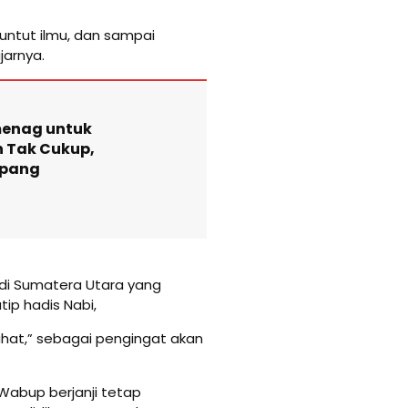
ntut ilmu, dan sampai
jarnya.
menag untuk
n Tak Cukup,
opang
i Sumatera Utara yang
ip hadis Nabi,
lahat,” sebagai pengingat akan
 Wabup berjanji tetap