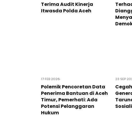
Terima Audit Kinerja
Terha
Itwasda Polda Aceh
Diangg
Menya
Demok
17 FEB 2026
23 SEP 20
Polemik Pencoretan Data
Cegah
Penerima Bantuan di Aceh
Genera
Timur, Pemerhati: Ada
Taruna
Potensi Pelanggaran
Sosiali
Hukum