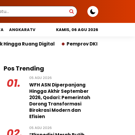
TA
ANGKARATV
KAMIS, 06 AGU 2026
Pemprov DKI Libatkan Lintas Lembaga Susun Indek
Pos Trending
05 AGU 2026
01.
WFH ASN Diperpanjang
Hingga Akhir September
2026, Qodari: Pemerintah
Dorong Transformasi
Birokrasi Modern dan
Efisien
05 AGU 2026
02.
“Ekspedisi Merah Putih