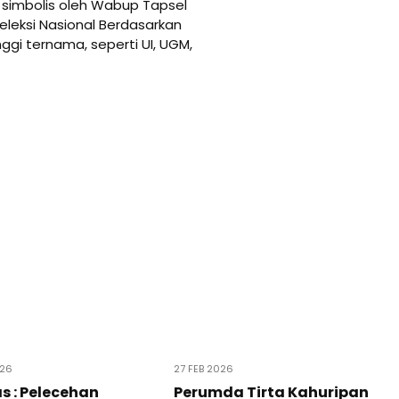
 simbolis oleh Wabup Tapsel
Seleksi Nasional Berdasarkan
ggi ternama, seperti UI, UGM,
026
27 FEB 2026
as : Pelecehan
Perumda Tirta Kahuripan