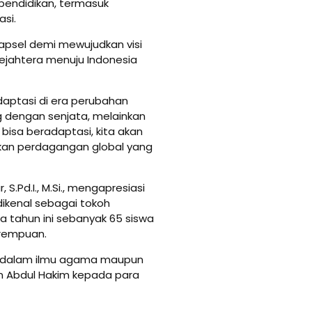
pendidikan, termasuk
si.
psel demi mewujudkan visi
sejahtera menuju Indonesia
daptasi di era perubahan
ang dengan senjata, melainkan
 bisa beradaptasi, kita akan
jakan perdagangan global yang
S.Pd.I., M.Si., mengapresiasi
ikenal sebagai tokoh
a tahun ini sebanyak 65 siswa
perempuan.
ik dalam ilmu agama maupun
 Abdul Hakim kepada para