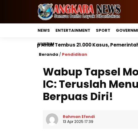
NEWS
ENTERTAINMENT
SPORT
GOVERNM
HUKRIM
embus 21.000 Kasus, Pemerintah Perkuat Peran Kepala
Beranda
/
Pendidikan
Wabup Tapsel Mo
IC: Teruslah Men
Berpuas Diri!
Rahman Efendi
13 Apr 2025 17:39