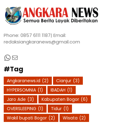
Phone: 0857 6111 1187| Email:
redaksiangkaranews@gmail.com
WhatsApp
Mail
#Tag
Angkaranews.id
(2)
Cianjur
(3)
HYPERSOMNIA
(1)
IBADAH
(1)
Jaro Ade
(3)
Kabupaten Bogor
(6)
OVERSLEEPING
(1)
Tidur
(1)
Wakil bupati Bogor
(2)
Wisata
(2)