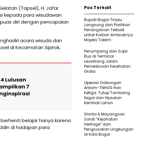
Pos Terkait
Selatan (Tapsel), H. Jafar
si kepada para wisudawan
Bupati Bogor Tinjau
rpuas diri dengan pencapaian
Langsung dan Pastikan
Penanganan Terbaik
untuk Korban Ambruknya
nghadiri acara wisuda dan
Majelis Taklim
sel di Kecamatan Sipirok,
Penumpang dan Sopir
Bus di Terminal
Leuwiliang Jalani
Pemeriksaan Kesehatan
Gratis
4 Lulusan
Operasi Gabungan
ampilkan 7
Antam-TNHGS Hari
ginspirasi
Ketiga: Tutup Tambang
Ilegal dan Hijaukan
Kembali Lahan
Shinta A Mayangsari
Soroti “Kejahatan
 berhenti belajar hanya karena
Heritage” dan
uddin di hadapan para
Pengrusakan Lingkungan
di Kota Bogor