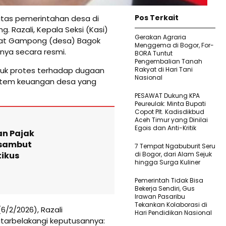
Pos Terkait
litas pemerintahan desa di
 Razali, Kepala Seksi (Kasi)
Gerakan Agraria
at Gampong (desa) Bagok
Menggema di Bogor, For-
nya secara resmi.
BORA Tuntut
Pengembalian Tanah
ntuk protes terhadap dugaan
Rakyat di Hari Tani
Nasional
 sistem keuangan desa yang
PESAWAT Dukung KPA
Peureulak: Minta Bupati
Copot Plt. Kadisdikbud
Aceh Timur yang Dinilai
Egois dan Anti-Kritik
an Pajak
isambut
7 Tempat Ngabuburit Seru
tikus
di Bogor, dari Alam Sejuk
hingga Surga Kuliner
Pemerintah Tidak Bisa
Bekerja Sendiri, Gus
Irawan Pasaribu
Tekankan Kolaborasi di
/2/2026), Razali
Hari Pendidikan Nasional
arbelakangi keputusannya: