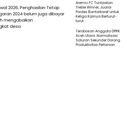
Aremci FC Tuntaskan
awal 2026, Penghasilan Tetap
Treble Winner, Juarai
Pordes Bantarkaret untuk
garan 2024 belum juga dibayar
Ketiga Kalinya Berturut-
rah mengabaikan
turut
gkat desa.
Terobosan Anggota DPRK
Aceh Utara: Normalisasi
Saluran Sekunder Dorong
Produktivitas Pertanian