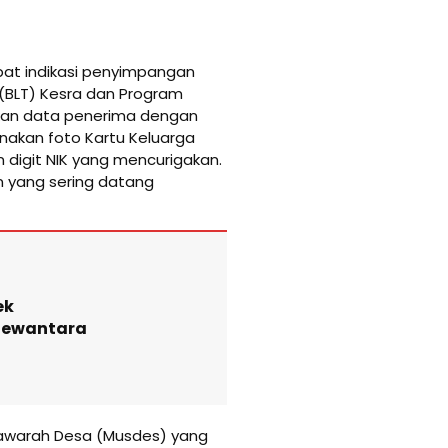
pat indikasi penyimpangan
(BLT) Kesra dan Program
kan data penerima dengan
akan foto Kartu Keluarga
digit NIK yang mencurigakan.
 yang sering datang
ek
 Dewantara
syawarah Desa (Musdes) yang