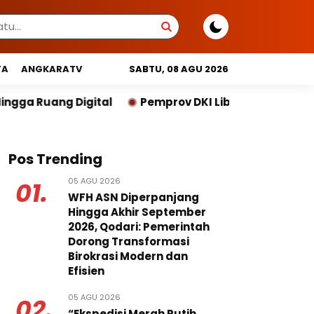
TA
ANGKARATV
SABTU, 08 AGU 2026
Pemprov DKI Libatkan Lintas Lembaga Susun Indeks Dem
Pos Trending
05 AGU 2026
01.
WFH ASN Diperpanjang
Hingga Akhir September
2026, Qodari: Pemerintah
Dorong Transformasi
Birokrasi Modern dan
Efisien
05 AGU 2026
02.
“Ekspedisi Merah Putih