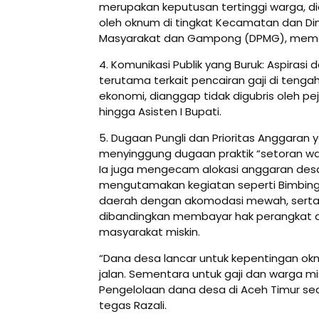
merupakan keputusan tertinggi warga, di
oleh oknum di tingkat Kecamatan dan D
Masyarakat dan Gampong (DPMG), mema
4. Komunikasi Publik yang Buruk: Aspirasi
terutama terkait pencairan gaji di tengah
ekonomi, dianggap tidak digubris oleh pe
hingga Asisten I Bupati.
5. Dugaan Pungli dan Prioritas Anggaran
menyinggung dugaan praktik “setoran wa
Ia juga mengecam alokasi anggaran desa
mengutamakan kegiatan seperti Bimbinga
daerah dengan akomodasi mewah, serta
dibandingkan membayar hak perangkat
masyarakat miskin.
“Dana desa lancar untuk kepentingan ok
jalan. Sementara untuk gaji dan warga mis
Pengelolaan dana desa di Aceh Timur seda
tegas Razali.