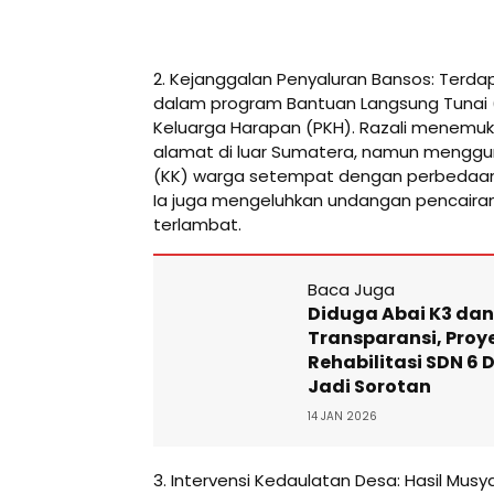
2. Kejanggalan Penyaluran Bansos: Terda
dalam program Bantuan Langsung Tunai 
Keluarga Harapan (PKH). Razali menemu
alamat di luar Sumatera, namun menggun
(KK) warga setempat dengan perbedaan 
Ia juga mengeluhkan undangan pencairan
terlambat.
Baca Juga
Diduga Abai K3 dan
Transparansi, Proy
Rehabilitasi SDN 6
Jadi Sorotan
14 JAN 2026
3. Intervensi Kedaulatan Desa: Hasil Mu