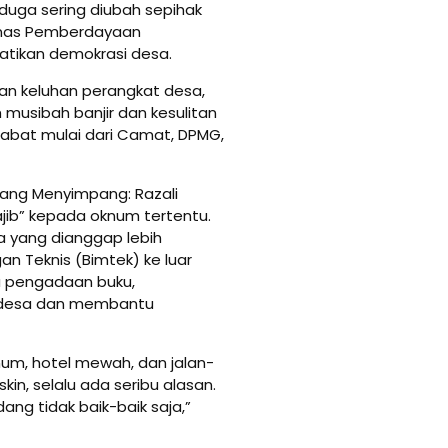
duga sering diubah sepihak
inas Pemberdayaan
tikan demokrasi desa.
 dan keluhan perangkat desa,
 musibah banjir dan kesulitan
jabat mulai dari Camat, DPMG,
 yang Menyimpang: Razali
jib” kepada oknum tertentu.
 yang dianggap lebih
n Teknis (Bimtek) ke luar
 pengadaan buku,
 desa dan membantu
num, hotel mewah, dan jalan-
kin, selalu ada seribu alasan.
ng tidak baik-baik saja,”