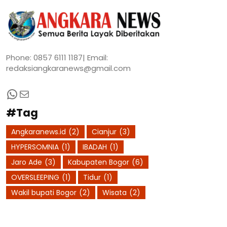
Phone: 0857 6111 1187| Email:
redaksiangkaranews@gmail.com
WhatsApp
Mail
#Tag
Angkaranews.id
(2)
Cianjur
(3)
HYPERSOMNIA
(1)
IBADAH
(1)
Jaro Ade
(3)
Kabupaten Bogor
(6)
OVERSLEEPING
(1)
Tidur
(1)
Wakil bupati Bogor
(2)
Wisata
(2)