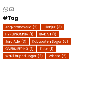
WhatsApp
Mail
#Tag
Angkaranews.id
(2)
Cianjur
(3)
HYPERSOMNIA
(1)
IBADAH
(1)
Jaro Ade
(3)
Kabupaten Bogor
(6)
OVERSLEEPING
(1)
Tidur
(1)
Wakil bupati Bogor
(2)
Wisata
(2)