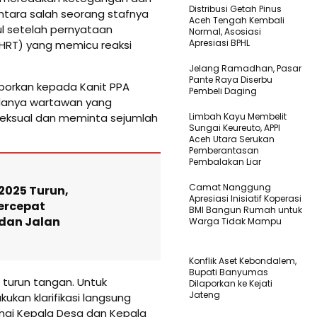
Distribusi Getah Pinus
tara salah seorang stafnya
Aceh Tengah Kembali
cul setelah pernyataan
Normal, Asosiasi
Apresiasi BPHL
 SGHRT) yang memicu reaksi
Jelang Ramadhan, Pasar
Pante Raya Diserbu
porkan kepada Kanit PPA
Pembeli Daging
danya wartawan yang
seksual dan meminta sejumlah
Limbah Kayu Membelit
Sungai Keureuto, APPI
Aceh Utara Serukan
Pemberantasan
Pembalakan Liar
Camat Nanggung
2025 Turun,
Apresiasi Inisiatif Koperasi
ercepat
BMI Bangun Rumah untuk
dan Jalan
Warga Tidak Mampu
Konflik Aset Kebondalem,
Bupati Banyumas
 turun tangan. Untuk
Dilaporkan ke Kejati
Jateng
ukan klarifikasi langsung
ngi Kepala Desa dan Kepala