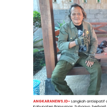
ANGKARANEWS.ID–
Langkah antisipatif
Kabupaten Banyumas, Subagyo, berhasi