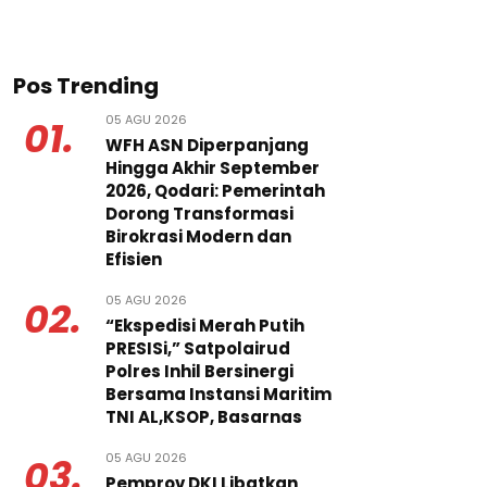
Pos Trending
05 AGU 2026
01.
WFH ASN Diperpanjang
Hingga Akhir September
2026, Qodari: Pemerintah
Dorong Transformasi
Birokrasi Modern dan
Efisien
05 AGU 2026
02.
“Ekspedisi Merah Putih
PRESISi,” Satpolairud
Polres Inhil Bersinergi
Bersama Instansi Maritim
TNI AL,KSOP, Basarnas
05 AGU 2026
03.
Pemprov DKI Libatkan