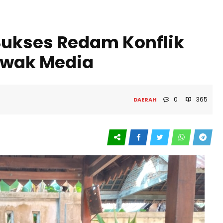
ukses Redam Konflik
Awak Media
0
365
DAERAH