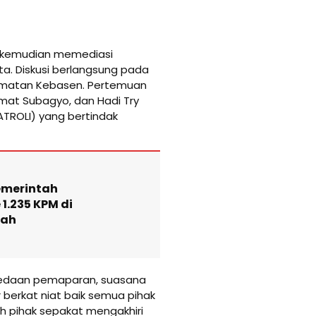
 kemudian memediasi
a. Diskusi berlangsung pada
amatan Kebasen. Pertemuan
Camat Subagyo, dan Hadi Try
ATROLI) yang bertindak
emerintah
 1.235 KPM di
gah
erbedaan pemaparan, suasana
berkat niat baik semua pihak
ah pihak sepakat mengakhiri