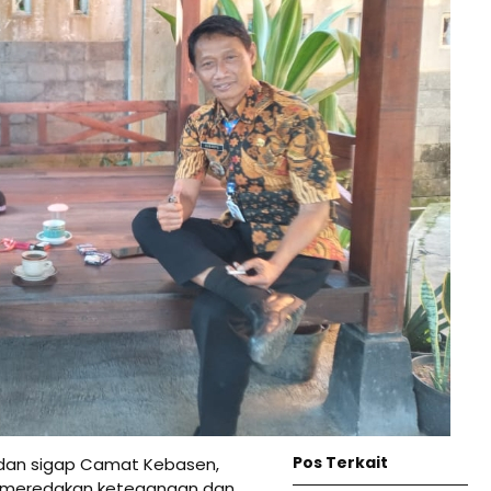
Pos Terkait
 dan sigap Camat Kebasen,
l meredakan ketegangan dan