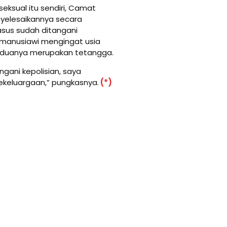
eksual itu sendiri, Camat
yelesaikannya secara
asus sudah ditangani
ih manusiawi mengingat usia
keduanya merupakan tetangga.
ngani kepolisian, saya
kekeluargaan,” pungkasnya.
(*)