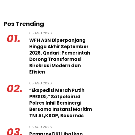
Pos Trending
05 AGU 2026
01.
WFH ASN Diperpanjang
Hingga Akhir September
2026, Qodari: Pemerintah
Dorong Transformasi
Birokrasi Modern dan
Efisien
05 AGU 2026
02.
“Ekspedisi Merah Putih
PRESISi,” Satpolairud
Polres Inhil Bersinergi
Bersama Instansi Maritim
TNI AL,KSOP, Basarnas
05 AGU 2026
03.
Pemprov DKI Libatkan