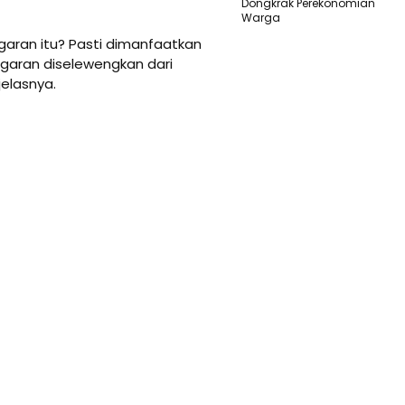
Dongkrak Perekonomian
Warga
ggaran itu? Pasti dimanfaatkan
ggaran diselewengkan dari
jelasnya.