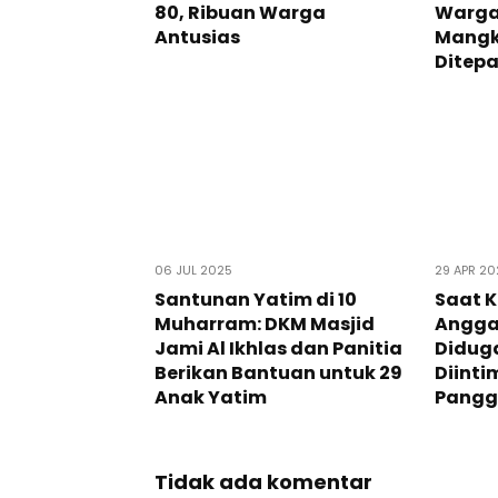
80, Ribuan Warga
Warga
Antusias
Mangkr
Ditepa
06 JUL 2025
29 APR 2
Santunan Yatim di 10
Saat K
Muharram: DKM Masjid
Angga
Jami Al Ikhlas dan Panitia
Didug
Berikan Bantuan untuk 29
Diinti
Anak Yatim
Pangg
Tidak ada komentar