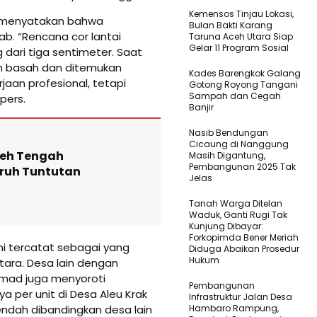
Kemensos Tinjau Lokasi,
, menyatakan bahwa
Bulan Bakti Karang
ab. “Rencana cor lantai
Taruna Aceh Utara Siap
Gelar 11 Program Sosial
 dari tiga sentimeter. Saat
ih basah dan ditemukan
Kades Barengkok Galang
jaan profesional, tetapi
Gotong Royong Tangani
Sampah dan Cegah
pers.
Banjir
Nasib Bendungan
Cicaung di Nanggung
ceh Tengah
Masih Digantung,
Pembangunan 2025 Tak
ruh Tuntutan
Jelas
Tanah Warga Ditelan
Waduk, Ganti Rugi Tak
Kunjung Dibayar:
Forkopimda Bener Meriah
ini tercatat sebagai yang
Diduga Abaikan Prosedur
Hukum
tara. Desa lain dengan
mad juga menyoroti
Pembangunan
 per unit di Desa Aleu Krak
Infrastruktur Jalan Desa
 rendah dibandingkan desa lain
Hambaro Rampung,