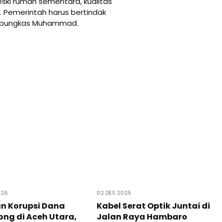
eski rumah sementara, kualitas
. Pemerintah harus bertindak
” pungkas Muhammad.
026
02 DES 2025
n Korupsi Dana
Kabel Serat Optik Juntai di
ng di Aceh Utara,
Jalan Raya Hambaro