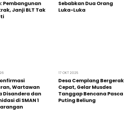
: Pembangunan
Sebabkan Dua Orang
ak, Janji BLT Tak
Luka-Luka
ti
026
17 OKT 2025
onfirmasi
Desa Cemplang Bergerak
ran, Wartawan
Cepat, Gelar Musdes
a Disandera dan
Tanggap Bencana Pasca
midasi di SMAN 1
Puting Beliung
arangan