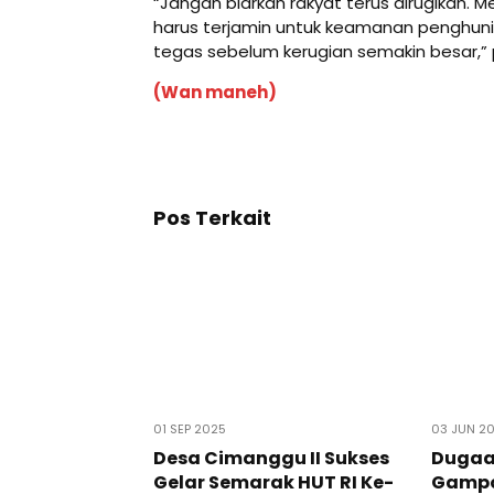
“Jangan biarkan rakyat terus dirugikan. M
harus terjamin untuk keamanan penghuni
tegas sebelum kerugian semakin besar,
(Wan maneh)
Pos Terkait
01 SEP 2025
03 JUN 2
Desa Cimanggu II Sukses
Dugaa
Gelar Semarak HUT RI Ke-
Gampo