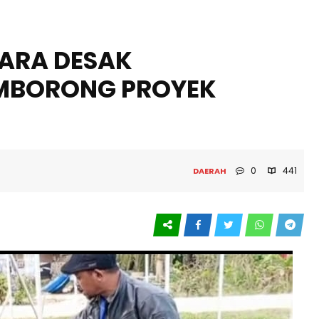
TARA DESAK
MBORONG PROYEK
0
441
DAERAH