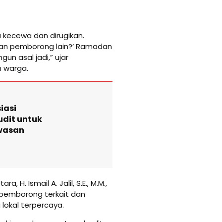
kecewa dan dirugikan.
ihan pemborong lain?’ Ramadan
un asal jadi,” ujar
 warga.
iasi
udit untuk
wasan
H. Ismail A. Jalil, S.E., M.M.,
pemborong terkait dan
okal terpercaya.