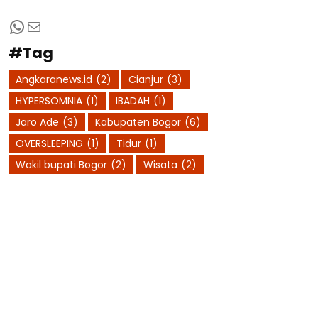
WhatsApp
Mail
#Tag
Angkaranews.id
(2)
Cianjur
(3)
HYPERSOMNIA
(1)
IBADAH
(1)
Jaro Ade
(3)
Kabupaten Bogor
(6)
OVERSLEEPING
(1)
Tidur
(1)
Wakil bupati Bogor
(2)
Wisata
(2)