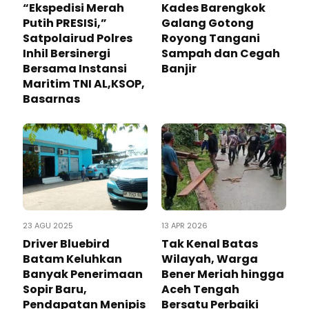
“Ekspedisi Merah
Kades Barengkok
Putih PRESISi,”
Galang Gotong
Satpolairud Polres
Royong Tangani
Inhil Bersinergi
Sampah dan Cegah
Bersama Instansi
Banjir
Maritim TNI AL,KSOP,
Basarnas
23 AGU 2025
13 APR 2026
Driver Bluebird
Tak Kenal Batas
Batam Keluhkan
Wilayah, Warga
Banyak Penerimaan
Bener Meriah hingga
Sopir Baru,
Aceh Tengah
Pendapatan Menipis
Bersatu Perbaiki