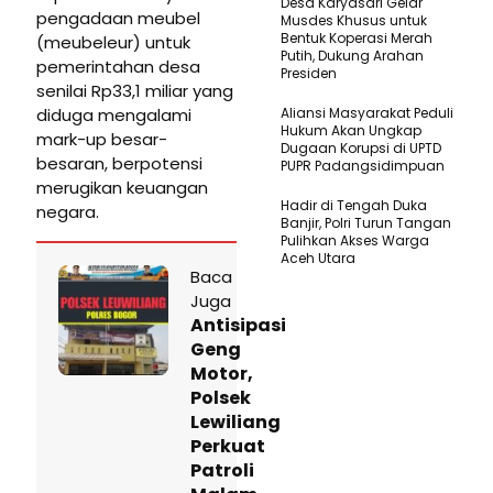
Desa Karyasari Gelar
pengadaan meubel
Musdes Khusus untuk
Bentuk Koperasi Merah
(meubeleur) untuk
Putih, Dukung Arahan
pemerintahan desa
Presiden
senilai Rp33,1 miliar yang
diduga mengalami
Aliansi Masyarakat Peduli
Hukum Akan Ungkap
mark-up besar-
Dugaan Korupsi di UPTD
besaran, berpotensi
PUPR Padangsidimpuan
merugikan keuangan
Hadir di Tengah Duka
negara.
Banjir, Polri Turun Tangan
Pulihkan Akses Warga
Aceh Utara
Baca
Juga
Antisipasi
Geng
Motor,
Polsek
Lewiliang
Perkuat
Patroli