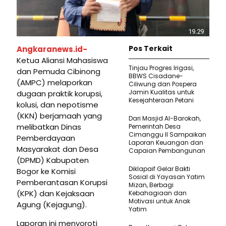
Pos Terkait
Angkaranews.id-
Ketua Aliansi Mahasiswa
Tinjau Progres Irigasi,
dan Pemuda Cibinong
BBWS Cisadane-
(AMPC) melaporkan
Ciliwung dan Pospera
Jamin Kualitas untuk
dugaan praktik korupsi,
Kesejahteraan Petani
kolusi, dan nepotisme
(KKN) berjamaah yang
Dari Masjid Al-Barokah,
melibatkan Dinas
Pemerintah Desa
Cimanggu II Sampaikan
Pemberdayaan
Laporan Keuangan dan
Masyarakat dan Desa
Capaian Pembangunan
(DPMD) Kabupaten
Diklapaif Gelar Bakti
Bogor ke Komisi
Sosial di Yayasan Yatim
Pemberantasan Korupsi
Mizan, Berbagi
(KPK) dan Kejaksaan
Kebahagiaan dan
Motivasi untuk Anak
Agung (Kejagung).
Yatim
Laporan ini menyoroti