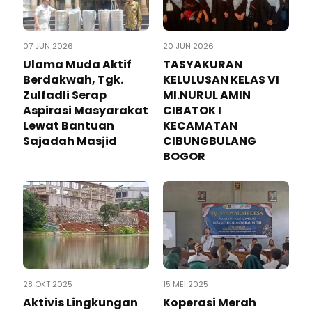
07 JUN 2026
20 JUN 2026
Ulama Muda Aktif
TASYAKURAN
Berdakwah, Tgk.
KELULUSAN KELAS VI
Zulfadli Serap
MI.NURUL AMIN
Aspirasi Masyarakat
CIBATOK I
Lewat Bantuan
KECAMATAN
Sajadah Masjid
CIBUNGBULANG
BOGOR
28 OKT 2025
15 MEI 2025
Aktivis Lingkungan
Koperasi Merah