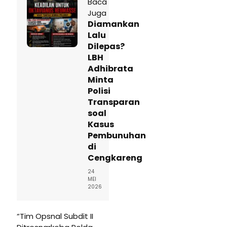
Baca
Juga
Diamankan
Lalu
Dilepas?
LBH
Adhibrata
Minta
Polisi
Transparan
soal
Kasus
Pembunuhan
di
Cengkareng
24
MEI
2026
“Tim Opsnal Subdit II