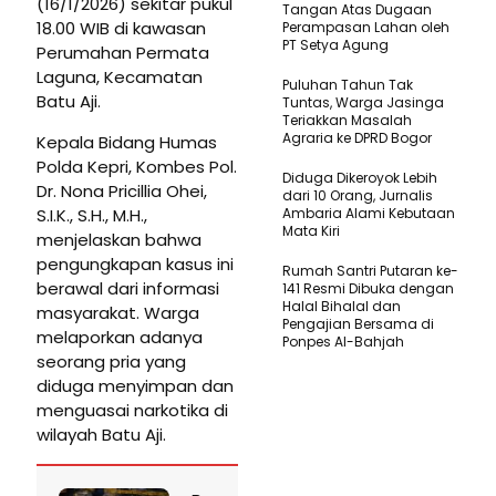
(16/1/2026) sekitar pukul
Tangan Atas Dugaan
18.00 WIB di kawasan
Perampasan Lahan oleh
PT Setya Agung
Perumahan Permata
Laguna, Kecamatan
Puluhan Tahun Tak
Batu Aji.
Tuntas, Warga Jasinga
Teriakkan Masalah
Agraria ke DPRD Bogor
Kepala Bidang Humas
Polda Kepri, Kombes Pol.
Diduga Dikeroyok Lebih
Dr. Nona Pricillia Ohei,
dari 10 Orang, Jurnalis
S.I.K., S.H., M.H.,
Ambaria Alami Kebutaan
Mata Kiri
menjelaskan bahwa
pengungkapan kasus ini
Rumah Santri Putaran ke-
berawal dari informasi
141 Resmi Dibuka dengan
Halal Bihalal dan
masyarakat. Warga
Pengajian Bersama di
melaporkan adanya
Ponpes Al-Bahjah
seorang pria yang
diduga menyimpan dan
menguasai narkotika di
wilayah Batu Aji.