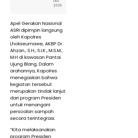
DES
2025
Apel Gerakan Nasional
ASRI dipimpin langsung
oleh Kapolres
Lhokseumawe, AKBP Dr.
Ahzan., S.H., S.I.K., M.S.M.,
M.H di kawasan Pantai
Ujung Blang. Dalam
arahannya, Kapolres
menegaskan bahwa
kegiatan tersebut
merupakan tindak lanjut
dari program Presiden
untuk menangani
persoalan sampah
secara terintegrasi.
“Kita melaksanakan
program Presiden