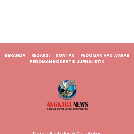
BERANDA
REDAKSI
KONTAK
PEDOMAN HAK JAWAB
PEDOMAN KODE ETIK JURNALISTIK
Semua Berita layak Diberitakan