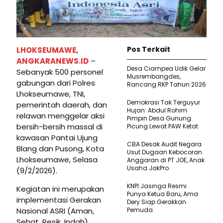
Pos Terkait
LHOKSEUMAWE,
ANGKARANEWS.ID
–
Desa Ciampea Udik Gelar
Sebanyak 500 personel
Musrembangdes,
gabungan dari Polres
Rancang RKP Tahun 2026
Lhokseumawe, TNI,
Demokrasi Tak Terguyur
pemerintah daerah, dan
Hujan: Abdul Rohim
relawan menggelar aksi
Pimpin Desa Gunung
bersih-bersih massal di
Picung Lewat PAW Ketat
kawasan Pantai Ujung
CBA Desak Audit Negara
Blang dan Pusong, Kota
Usut Dugaan Kebocoran
Lhokseumawe, Selasa
Anggaran di PT JOE, Anak
Usaha JakPro
(9/2/2026).
KNPI Jasinga Resmi
Kegiatan ini merupakan
Punya Ketua Baru, Ama
implementasi Gerakan
Dery Siap Gerakkan
Nasional ASRI (Aman,
Pemuda
Sehat, Resik, Indah)