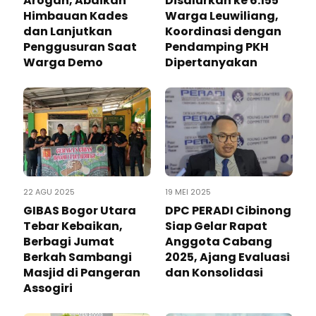
Arogan, Abaikan
Disalurkan ke 6.155
Himbauan Kades
Warga Leuwiliang,
dan Lanjutkan
Koordinasi dengan
Penggusuran Saat
Pendamping PKH
Warga Demo
Dipertanyakan
22 AGU 2025
19 MEI 2025
GIBAS Bogor Utara
DPC PERADI Cibinong
Tebar Kebaikan,
Siap Gelar Rapat
Berbagi Jumat
Anggota Cabang
Berkah Sambangi
2025, Ajang Evaluasi
Masjid di Pangeran
dan Konsolidasi
Assogiri