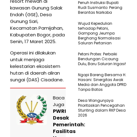
resort mewah di
Penuh Instruksi Bupati
kawasan Gunung Salak
Rudi Susmanto: Perang
Berantas Narkoba
Endah (GSE), Desa
Gunung Sari,
Wujud Kepedulian
Kecamatan Pamijahan,
terhadap Petani,
Gampong Jeumpa
Kabupaten Bogor, pada
Berghang Normalisasi
Senin, 17 Maret 2025.
Saluran Pertanian
Operasi ini dilakukan
Petani Protes: Perbaiki
untuk menjaga
Bendungan Cicaung
Dulu, Baru Saluran Irigasi!
kelestarian ekosistem
hutan di daerah aliran
Ngopi Bareng Bersama H.
sungai (DAS) Cisadane.
Hasani: Sinergitas Awak
Media dan Anggota DPRD
Tanpa Batas
Baca
Desa Wangunjaya
Juga
Prioritaskan Pencegahan
PWRI
Stunting dalam RKP Desa
2026
Desak
Pemerintah:
Fasilitas