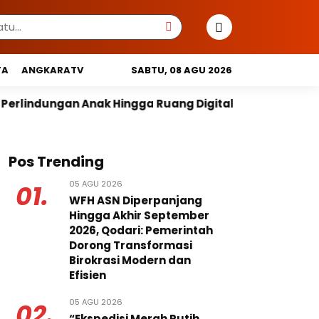
TA
ANGKARATV
SABTU, 08 AGU 2026
ngga Ruang Digital
Pemprov DKI Libatkan Lintas Le
Pos Trending
05 AGU 2026
01.
WFH ASN Diperpanjang
Hingga Akhir September
2026, Qodari: Pemerintah
Dorong Transformasi
Birokrasi Modern dan
Efisien
05 AGU 2026
02.
“Ekspedisi Merah Putih