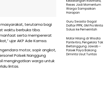
Kedatangan Ravindra,
Reses Jadi Momentum
Warga Sampaikan
Harapan
Guru Swasta Gagal
 masyarakat, terutama bagi
Daftar PPPK, GM Pro Minta
t waktu berbuka tiba.
Solusi ke Pemerintah
 manfaat serta mempererat
Motor Hilang di Wisata
at,” ujar AKP Ade Kamsa.
Pante Kiro, Pengelola Tak
Bertanggung Jawab –
engendara motor, sopir angkot,
Polsek Paya Bakong
Diminta Usut Tuntas
 Personel Polsek Nanggung
bil mengingatkan warga untuk
lu lintas.