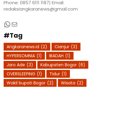
Phone: 0857 6111 1187| Email:
redaksiangkaranews@gmail.com
WhatsApp
Mail
#Tag
Angkaranews.id
(2)
Cianjur
(3)
HYPERSOMNIA
(1)
IBADAH
(1)
Jaro Ade
(3)
Kabupaten Bogor
(6)
OVERSLEEPING
(1)
Tidur
(1)
Wakil bupati Bogor
(2)
Wisata
(2)