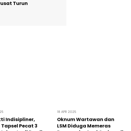
Pusat Turun
25
18 APR 2025
i Indisipliner,
Oknum Wartawan dan
 Tapsel Pecat 3
LSM Diduga Memeras