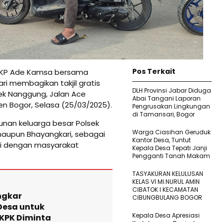
Pos Terkait
AKP Ade Kamsa bersama
i membagikan takjil gratis
DLH Provinsi Jabar Diduga
ek Nanggung, Jalan Ace
Abai Tangani Laporan
 Bogor, Selasa (25/03/2025).
Pengrusakan Lingkungan
di Tamansari, Bogor
unan keluarga besar Polsek
Warga Ciasihan Geruduk
maupun Bhayangkari, sebagai
Kantor Desa, Tuntut
ri dengan masyarakat
Kepala Desa Tepati Janji
Pengganti Tanah Makam
TASYAKURAN KELULUSAN
KELAS VI MI.NURUL AMIN
CIBATOK I KECAMATAN
ngkar
CIBUNGBULANG BOGOR
Desa untuk
Kepala Desa Apresiasi
 KPK Diminta