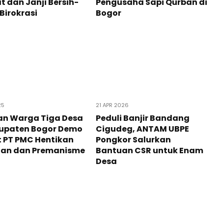
t dan Janji Bersih-
Pengusaha Sapi Qurban di
 Birokrasi
Bogor
25
21 APR 2026
an Warga Tiga Desa
Peduli Banjir Bandang
bupaten Bogor Demo
Cigudeg, ANTAM UBPE
 PT PMC Hentikan
Pongkor Salurkan
tan dan Premanisme
Bantuan CSR untuk Enam
Desa