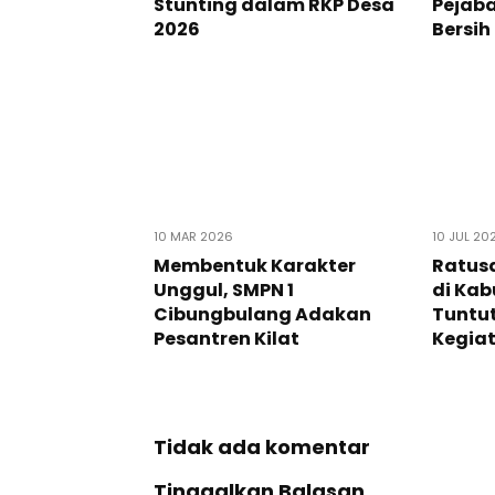
Stunting dalam RKP Desa
Pejaba
2026
Bersih
10 MAR 2026
10 JUL 20
Membentuk Karakter
Ratus
Unggul, SMPN 1
di Ka
Cibungbulang Adakan
Tuntut
Pesantren Kilat
Kegia
Tidak ada komentar
Tinggalkan Balasan