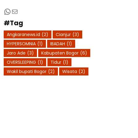
WhatsApp
Mail
#Tag
Angkaranews.id
(2)
Cianjur
(3)
HYPERSOMNIA
(1)
IBADAH
(1)
Jaro Ade
(3)
Kabupaten Bogor
(6)
OVERSLEEPING
(1)
Tidur
(1)
Wakil bupati Bogor
(2)
Wisata
(2)