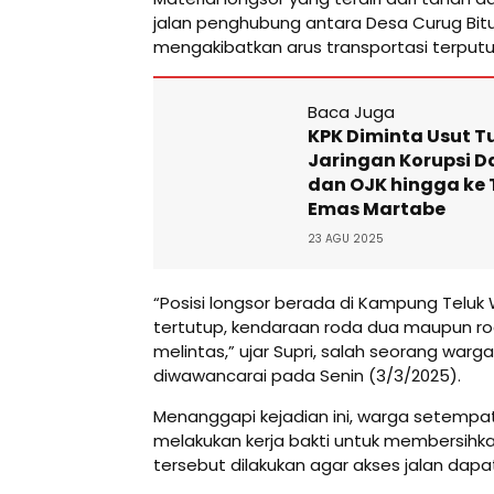
jalan penghubung antara Desa Curug Bitu
mengakibatkan arus transportasi terputus
Baca Juga
KPK Diminta Usut T
Jaringan Korupsi D
dan OJK hingga k
Emas Martabe
23 AGU 2025
“Posisi longsor berada di Kampung Teluk
tertutup, kendaraan roda dua maupun ro
melintas,” ujar Supri, salah seorang warg
diwawancarai pada Senin (3/3/2025).
Menanggapi kejadian ini, warga setempa
melakukan kerja bakti untuk membersihka
tersebut dilakukan agar akses jalan dapa