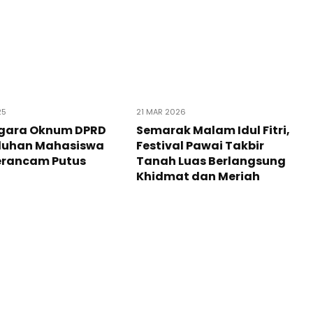
25
21 MAR 2026
gara Oknum DPRD
Semarak Malam Idul Fitri,
uluhan Mahasiswa
Festival Pawai Takbir
erancam Putus
Tanah Luas Berlangsung
Khidmat dan Meriah