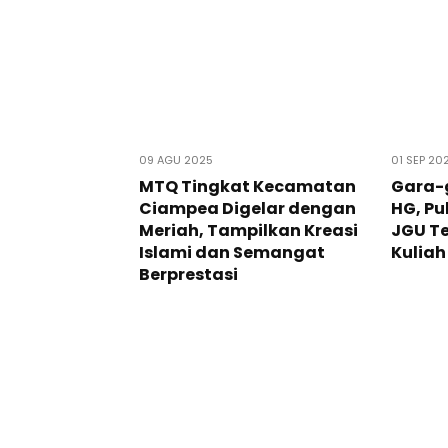
09 AGU 2025
01 SEP 20
MTQ Tingkat Kecamatan
Gara-
Ciampea Digelar dengan
HG, P
Meriah, Tampilkan Kreasi
JGU T
Islami dan Semangat
Kuliah
Berprestasi