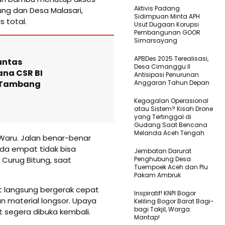
Aktivis Padang
ng dan Desa Malasari,
Sidimpuan Minta APH
 total.
Usut Dugaan Korupsi
Pembangunan GOOR
Simarsayang
APBDes 2025 Terealisasi,
untas
Desa Cimanggu II
ana CSR BI
Antisipasi Penurunan
e Tambang
Anggaran Tahun Depan
Kegagalan Operasional
atau Sistem? Kisah Drone
yang Tertinggal di
Gudang Saat Bencana
Melanda Aceh Tengah
 Waru. Jalan benar-benar
da empat tidak bisa
Jembatan Darurat
a Curug Bitung, saat
Penghubung Desa
Tuempoek Aceh dan Plu
Pakam Ambruk
t langsung bergerak cepat
Inspiratif! KNPI Bogor
n material longsor. Upaya
Keliling Bogor Barat Bagi-
bagi Takjil, Warga:
t segera dibuka kembali.
Mantap!