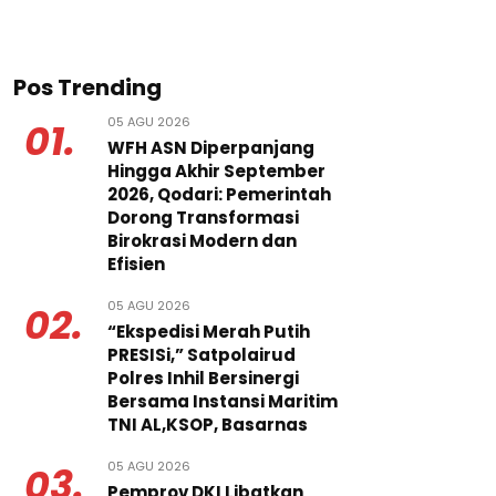
Pos Trending
05 AGU 2026
01.
WFH ASN Diperpanjang
Hingga Akhir September
2026, Qodari: Pemerintah
Dorong Transformasi
Birokrasi Modern dan
Efisien
05 AGU 2026
02.
“Ekspedisi Merah Putih
PRESISi,” Satpolairud
Polres Inhil Bersinergi
Bersama Instansi Maritim
TNI AL,KSOP, Basarnas
05 AGU 2026
03.
Pemprov DKI Libatkan