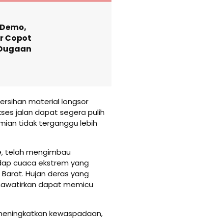
i Demo,
r Copot
 Dugaan
ersihan material longsor
ses jalan dapat segera pulih
mian tidak terganggu lebih
de, telah mengimbau
dap cuaca ekstrem yang
Barat. Hujan deras yang
ikhawatirkan dapat memicu
meningkatkan kewaspadaan,