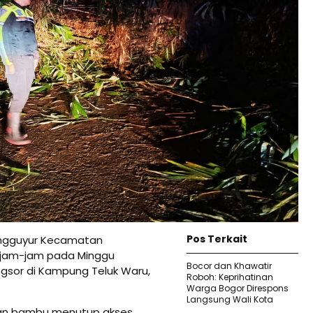
Pos Terkait
ngguyur Kecamatan
rjam-jam pada Minggu
Bocor dan Khawatir
ngsor di Kampung Teluk Waru,
Roboh: Keprihatinan
Warga Bogor Direspons
Langsung Wali Kota
h dan bambu menutup akses