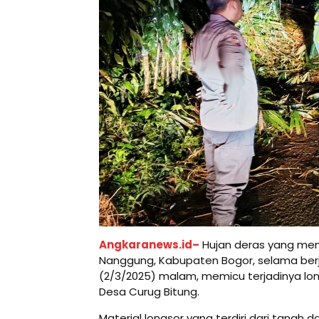
Angkaranews.id–
Hujan deras yang me
Nanggung, Kabupaten Bogor, selama be
(2/3/2025) malam, memicu terjadinya lo
Desa Curug Bitung.
Material longsor yang terdiri dari tana