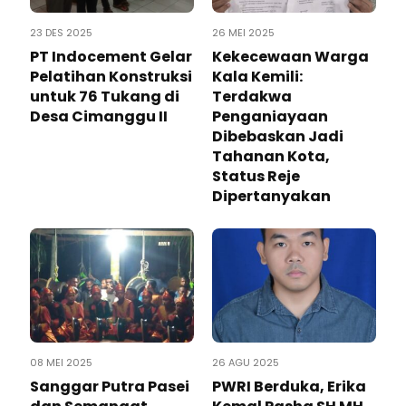
23 DES 2025
26 MEI 2025
PT Indocement Gelar
Kekecewaan Warga
Pelatihan Konstruksi
Kala Kemili:
untuk 76 Tukang di
Terdakwa
Desa Cimanggu II
Penganiayaan
Dibebaskan Jadi
Tahanan Kota,
Status Reje
Dipertanyakan
08 MEI 2025
26 AGU 2025
Sanggar Putra Pasei
PWRI Berduka, Erika