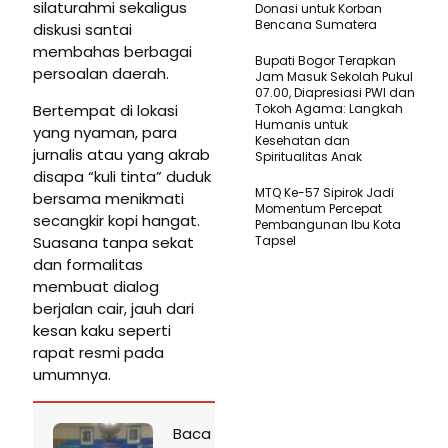
silaturahmi sekaligus
Donasi untuk Korban
Bencana Sumatera
diskusi santai
membahas berbagai
Bupati Bogor Terapkan
persoalan daerah.
Jam Masuk Sekolah Pukul
07.00, Diapresiasi PWI dan
Bertempat di lokasi
Tokoh Agama: Langkah
Humanis untuk
yang nyaman, para
Kesehatan dan
jurnalis atau yang akrab
Spiritualitas Anak
disapa “kuli tinta” duduk
MTQ Ke-57 Sipirok Jadi
bersama menikmati
Momentum Percepat
secangkir kopi hangat.
Pembangunan Ibu Kota
Suasana tanpa sekat
Tapsel
dan formalitas
membuat dialog
berjalan cair, jauh dari
kesan kaku seperti
rapat resmi pada
umumnya.
Baca