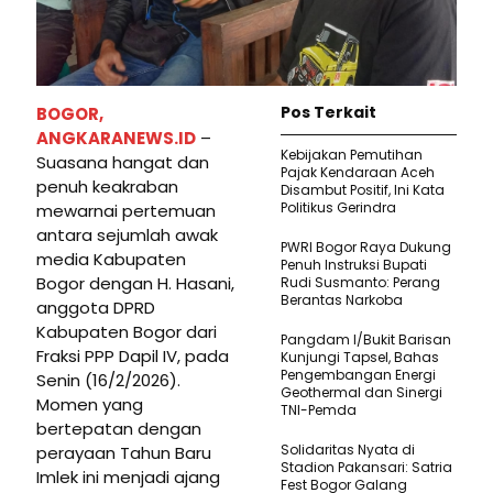
Pos Terkait
BOGOR,
ANGKARANEWS.ID
–
Kebijakan Pemutihan
Suasana hangat dan
Pajak Kendaraan Aceh
penuh keakraban
Disambut Positif, Ini Kata
Politikus Gerindra
mewarnai pertemuan
antara sejumlah awak
PWRI Bogor Raya Dukung
media Kabupaten
Penuh Instruksi Bupati
Bogor dengan H. Hasani,
Rudi Susmanto: Perang
Berantas Narkoba
anggota DPRD
Kabupaten Bogor dari
Pangdam I/Bukit Barisan
Fraksi PPP Dapil IV, pada
Kunjungi Tapsel, Bahas
Pengembangan Energi
Senin (16/2/2026).
Geothermal dan Sinergi
Momen yang
TNI-Pemda
bertepatan dengan
Solidaritas Nyata di
perayaan Tahun Baru
Stadion Pakansari: Satria
Imlek ini menjadi ajang
Fest Bogor Galang