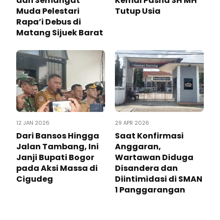
dan Semangat
Kemal Pasha SH MH
Muda Pelestari
Tutup Usia
Rapa’i Debus di
Matang Sijuek Barat
12 JAN 2026
29 APR 2026
Dari Bansos Hingga
Saat Konfirmasi
Jalan Tambang, Ini
Anggaran,
Janji Bupati Bogor
Wartawan Diduga
pada Aksi Massa di
Disandera dan
Cigudeg
Diintimidasi di SMAN
1 Panggarangan