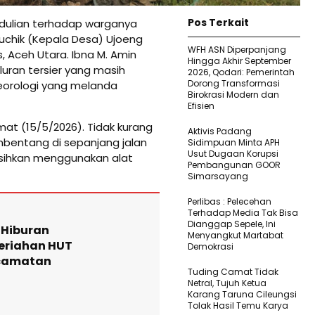
Pos Terkait
dulian terhadap warganya
uchik (Kepala Desa) Ujoeng
WFH ASN Diperpanjang
 Aceh Utara. Ibna M. Amin
Hingga Akhir September
uran tersier yang masih
2026, Qodari: Pemerintah
Dorong Transformasi
teorologi yang melanda
Birokrasi Modern dan
Efisien
at (15/5/2026). Tidak kurang
Aktivis Padang
embentang di sepanjang jalan
Sidimpuan Minta APH
Usut Dugaan Korupsi
rsihkan menggunakan alat
Pembangunan GOOR
Simarsayang
Perlibas : Pelecehan
Terhadap Media Tak Bisa
Dianggap Sepele, Ini
 Hiburan
Menyangkut Martabat
eriahan HUT
Demokrasi
ecamatan
Tuding Camat Tidak
Netral, Tujuh Ketua
Karang Taruna Cileungsi
Tolak Hasil Temu Karya