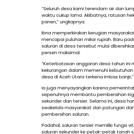
“Seluruh desa kami terendam air dan lum
waktu cukup lama. Akibatnya, ratusan he
panen,” ungkapnya.
Ibna memperkirakan kerugian masyarakat a
mencapai puluhan miliar rupiah. Baru pada
saluran di desa tersebut mulai dibersihk
persen maksimal.
“Keterbatasan anggaran desa tahun ini
kekurangan dalam memenuhi kebutuhan
desa di Aceh Utara terkena imbas banjir,”
Ia juga menyayangkan karena pemerinta
sepenuhnya membantu pembersihan irigasi
sekunder dan tersier. Selama ini, desa 
swakelola masyarakat dan patungan dan
pembersihan saluran.
Padahal, saluran tersier memiliki fungsi vi
saluran sekunder ke petak-petak tanah 