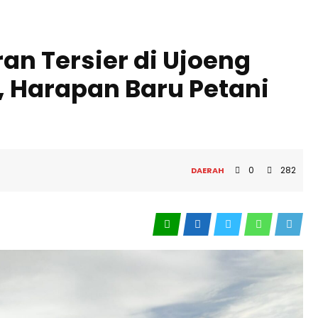
an Tersier di Ujoeng
 Harapan Baru Petani
5
0
282
DAERAH