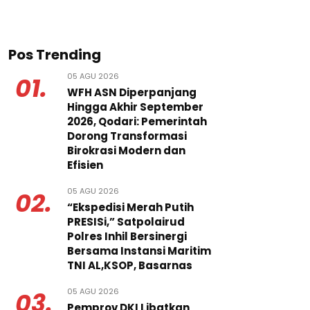
Pos Trending
05 AGU 2026
01.
WFH ASN Diperpanjang
Hingga Akhir September
2026, Qodari: Pemerintah
Dorong Transformasi
Birokrasi Modern dan
Efisien
05 AGU 2026
02.
“Ekspedisi Merah Putih
PRESISi,” Satpolairud
Polres Inhil Bersinergi
Bersama Instansi Maritim
TNI AL,KSOP, Basarnas
05 AGU 2026
03.
Pemprov DKI Libatkan