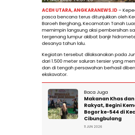
ACEH UTARA, ANGKARANEWS.ID
– Kepe
pasca bencana terus ditunjukkan oleh Ke
Baroeh Berghang, Kecamatan Tanah Luas,
memimpin langsung aksi pembersihan sal
tergenang lumpur akibat banjir hidrome
desanya tahun lalu.
Kegiatan tersebut dilaksanakan pada Jum
dari 1.500 meter saluran tersier yang m
dan di tengah persawahan berhasil dibe
ekskavator.
Baca Juga
Makanan Khas dan
Rakyat, Begini Kem
Bogor ke-544 di K
Cibungbulang
11 JUN 2026