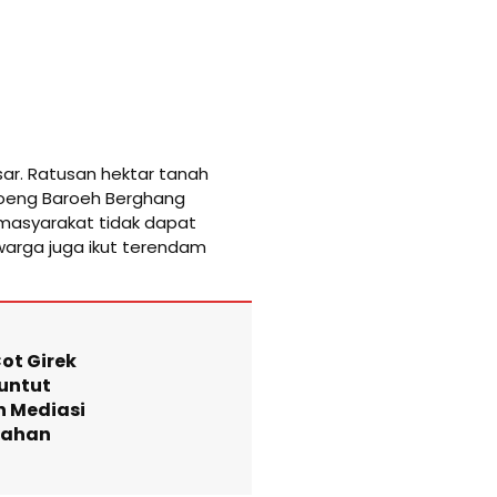
sar. Ratusan hektar tanah
Ujoeng Baroeh Berghang
k masyarakat tidak dapat
h warga juga ikut terendam
ot Girek
Tuntut
n Mediasi
Lahan