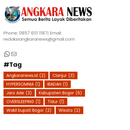
Phone: 0857 6111 1187| Email:
redaksiangkaranews@gmail.com
WhatsApp
Mail
#Tag
Angkaranews.id
(2)
Cianjur
(3)
HYPERSOMNIA
(1)
IBADAH
(1)
Jaro Ade
(3)
Kabupaten Bogor
(6)
OVERSLEEPING
(1)
Tidur
(1)
Wakil bupati Bogor
(2)
Wisata
(2)