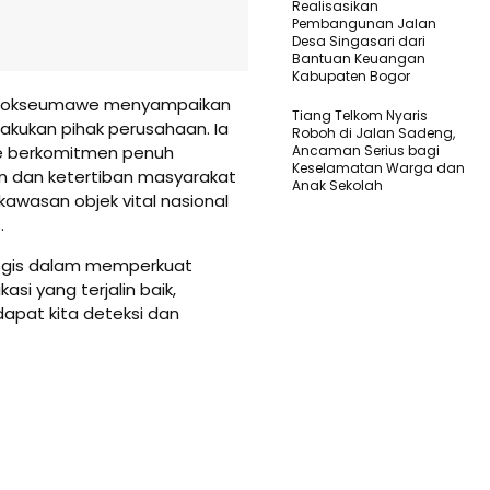
Realisasikan
Pembangunan Jalan
Desa Singasari dari
Bantuan Keuangan
Kabupaten Bogor
 Lhokseumawe menyampaikan
Tiang Telkom Nyaris
dilakukan pihak perusahaan. Ia
Roboh di Jalan Sadeng,
e berkomitmen penuh
Ancaman Serius bagi
Keselamatan Warga dan
n dan ketertiban masyarakat
Anak Sekolah
kawasan objek vital nasional
.
ategis dalam memperkuat
si yang terjalin baik,
apat kita deteksi dan