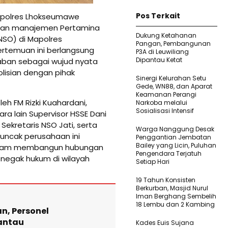
Pos Terkait
polres Lhokseumawe
jaran manajemen Pertamina
Dukung Ketahanan
NSO) di Mapolres
Pangan, Pembangunan
ertemuan ini berlangsung
P3A di Leuwiliang
Dipantau Ketat
ban sebagai wujud nyata
lisian dengan pihak
Sinergi Kelurahan Setu
Gede, WN88, dan Aparat
Keamanan Perangi
h FM Rizki Kuahardani,
Narkoba melalui
Sosialisasi Intensif
ra lain Supervisor HSSE Dani
Sekretaris NSO Jati, serta
Warga Nanggung Desak
puncak perusahaan ini
Penggantian Jembatan
Bailey yang Licin, Puluhan
alam membangun hubungan
Pengendara Terjatuh
enegak hukum di wilayah
Setiap Hari
19 Tahun Konsisten
Berkurban, Masjid Nurul
Iman Berghang Sembelih
18 Lembu dan 2 Kambing
n, Personel
antau
Kades Euis Sujana