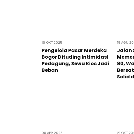
16 OKT 2025
18 AGU 2
Pengelola Pasar Merdeka
Jalan 
Bogor Dituding Intimidasi
Memeri
Pedagang, Sewa Kios Jadi
80, W
Beban
Bersa
Solid 
08 APR 2025
21 OKT 20