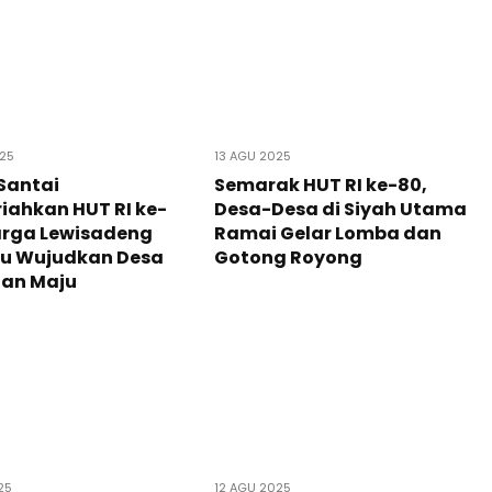
025
13 AGU 2025
Santai
Semarak HUT RI ke-80,
ahkan HUT RI ke-
Desa-Desa di Siyah Utama
arga Lewisadeng
Ramai Gelar Lomba dan
tu Wujudkan Desa
Gotong Royong
dan Maju
25
12 AGU 2025