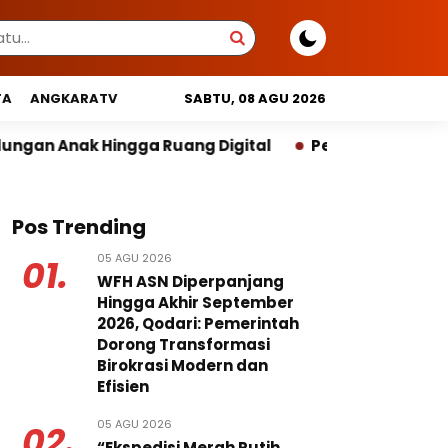
TA
ANGKARATV
SABTU, 08 AGU 2026
Ruang Digital
Pemprov DKI Libatkan Lintas Lembag
Pos Trending
05 AGU 2026
01.
WFH ASN Diperpanjang
Hingga Akhir September
2026, Qodari: Pemerintah
Dorong Transformasi
Birokrasi Modern dan
Efisien
05 AGU 2026
02.
“Ekspedisi Merah Putih