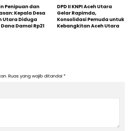
n Penipuan dan
DPD II KNPI Aceh Utara
asan: Kepala Desa
Gelar Rapimda,
h Utara Diduga
Konsolidasi Pemuda untuk
 Dana Damai Rp21
Kebangkitan Aceh Utara
kan.
Ruas yang wajib ditandai
*