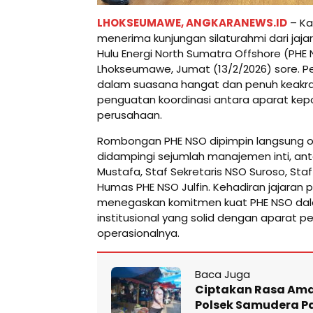
LHOKSEUMAWE, ANGKARANEWS.ID
– Ka
menerima kunjungan silaturahmi dari ja
Hulu Energi North Sumatra Offshore (PHE 
Lhokseumawe, Jumat (13/2/2026) sore. P
dalam suasana hangat dan penuh keakra
penguatan koordinasi antara aparat kepo
perusahaan.
Rombongan PHE NSO dipimpin langsung ole
didampingi sejumlah manajemen inti, anta
Mustafa, Staf Sekretaris NSO Suroso, Staf 
Humas PHE NSO Julfin. Kehadiran jajaran 
menegaskan komitmen kuat PHE NSO d
institusional yang solid dengan aparat p
operasionalnya.
Baca Juga
Ciptakan Rasa Ama
Polsek Samudera P