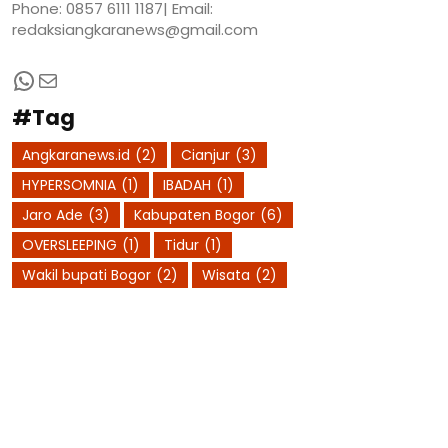
Phone: 0857 6111 1187| Email:
redaksiangkaranews@gmail.com
WhatsApp
Mail
#Tag
Angkaranews.id
(2)
Cianjur
(3)
HYPERSOMNIA
(1)
IBADAH
(1)
Jaro Ade
(3)
Kabupaten Bogor
(6)
OVERSLEEPING
(1)
Tidur
(1)
Wakil bupati Bogor
(2)
Wisata
(2)