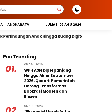
TA
ANGKARATV
JUMAT, 07 AGU 2026
 Hingga Ruang Digital
Pemprov DKI Libatkan Linta
Pos Trending
05 AGU 2026
01.
WFH ASN Diperpanjang
Hingga Akhir September
2026, Qodari: Pemerintah
Dorong Transformasi
Birokrasi Modern dan
Efisien
05 AGU 2026
02.
“Ekspedisi Merah Putih