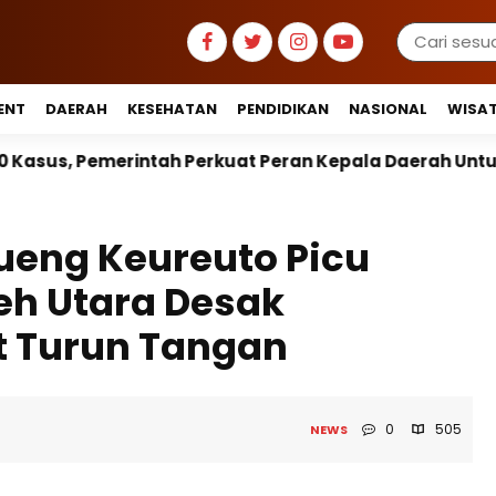
ENT
DAERAH
KESEHATAN
PENDIDIKAN
NASIONAL
WISA
Perkuat Peran Kepala Daerah Untuk Perlindungan Anak
ueng Keureuto Picu
eh Utara Desak
t Turun Tangan
0
505
NEWS