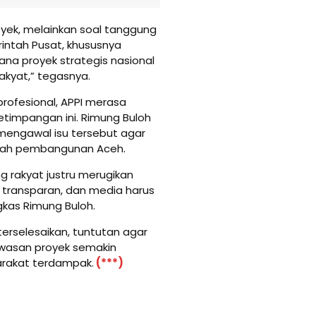
royek, melainkan soal tanggung
intah Pusat, khususnya
ana proyek strategis nasional
akyat,” tegasnya.
profesional, APPI merasa
timpangan ini. Rimung Buloh
 mengawal isu tersebut agar
arah pembangunan Aceh.
g rakyat justru merugikan
us transparan, dan media harus
gkas Rimung Buloh.
erselesaikan, tuntutan agar
wasan proyek semakin
rakat terdampak.
(***)