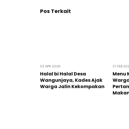
Pos Terkait
03 APR 2026
27 FEB 20
Halal bi Halal Desa
Menu M
Wangunjaya, Kades Ajak
Warga
Warga Jalin Kekompakan
Pertan
Makana