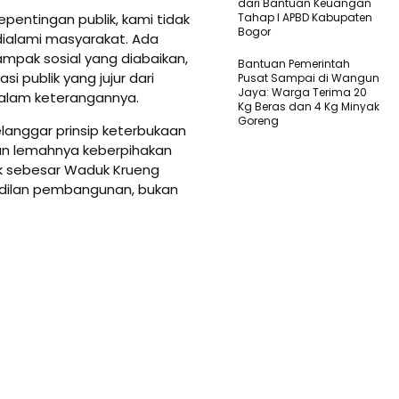
dari Bantuan Keuangan
pentingan publik, kami tidak
Tahap I APBD Kabupaten
Bogor
 dialami masyarakat. Ada
ampak sosial yang diabaikan,
Bantuan Pemerintah
i publik yang jujur dari
Pusat Sampai di Wangun
Jaya: Warga Terima 20
dalam keterangannya.
Kg Beras dan 4 Kg Minyak
Goreng
elanggar prinsip keterbukaan
kan lemahnya keberpihakan
yek sebesar Waduk Krueng
adilan pembangunan, bukan