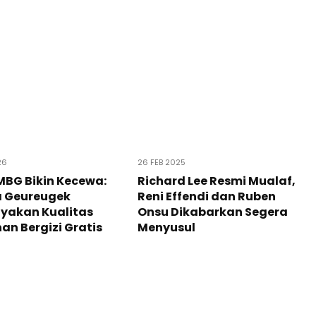
26
26 FEB 2025
BG Bikin Kecewa:
Richard Lee Resmi Mualaf,
 Geureugek
Reni Effendi dan Ruben
yakan Kualitas
Onsu Dikabarkan Segera
n Bergizi Gratis
Menyusul