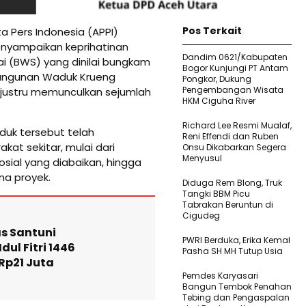
Pos Terkait
a Pers Indonesia (APPI)
enyampaikan keprihatinan
Dandim 0621/Kabupaten
i (BWS) yang dinilai bungkam
Bogor Kunjungi PT Antam
bangunan Waduk Krueng
Pongkor, Dukung
Pengembangan Wisata
g justru memunculkan sejumlah
HKM Ciguha River
Richard Lee Resmi Mualaf,
uk tersebut telah
Reni Effendi dan Ruben
at sekitar, mulai dari
Onsu Dikabarkan Segera
Menyusul
osial yang diabaikan, hingga
na proyek.
Diduga Rem Blong, Truk
Tangki BBM Picu
Tabrakan Beruntun di
Cigudeg
as Santuni
PWRI Berduka, Erika Kemal
dul Fitri 1446
Pasha SH MH Tutup Usia
Rp21 Juta
Pemdes Karyasari
Bangun Tembok Penahan
Tebing dan Pengaspalan