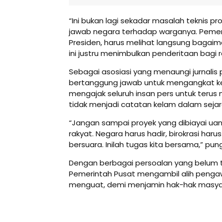
“Ini bukan lagi sekadar masalah teknis p
jawab negara terhadap warganya. Pemer
Presiden, harus melihat langsung bagaim
ini justru menimbulkan penderitaan bagi r
Sebagai asosiasi yang menaungi jurnalis 
bertanggung jawab untuk mengangkat ke
mengajak seluruh insan pers untuk terus
tidak menjadi catatan kelam dalam sej
“Jangan sampai proyek yang dibiayai uan
rakyat. Negara harus hadir, birokrasi har
bersuara. Inilah tugas kita bersama,” pun
Dengan berbagai persoalan yang belum t
Pemerintah Pusat mengambil alih penga
menguat, demi menjamin hak-hak masya