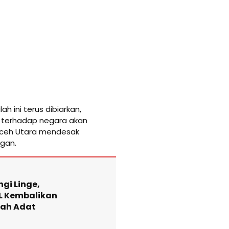
h ini terus dibiarkan,
 terhadap negara akan
 Aceh Utara mendesak
ngan.
gi Linge,
L Kembalikan
yah Adat