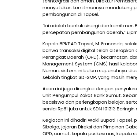
terintegrasi dan aman. Direktur Pemasara
menyatakan komitmennya mendukung p
pembangunan di Tapsel.
“Ini adalah bentuk sinergi dan komitme
percepatan pembangunan daerah,” ujarn
Kepala BPKPAD Tapsel, M. Frananda, sela
bahwa transaksi digital telah diterapkan d
Perangkat Daerah (OPD), kecamatan, dan
Management System (CMS) hasil kolabor
Namun, sistem ini belum sepenuhnya dia
sekolah tingkat SD-SMP, yang masih meng
Acara ini juga dirangkai dengan penyalur
Unit Pengumpul Zakat Bank Sumut. Seba
beasiswa dan perlengkapan belajar, sert
senilai Rp81 juta untuk SDN 101213 Baringin 
Kegiatan ini dihadiri Wakil Bupati Tapsel,
Sibolga, jajaran Direksi dan Pimpinan Ca
OPD, camat, kepala puskesmas, kepala se