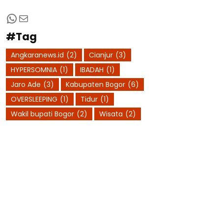
WhatsApp
Mail
#Tag
Angkaranews.id
(2)
Cianjur
(3)
HYPERSOMNIA
(1)
IBADAH
(1)
Jaro Ade
(3)
Kabupaten Bogor
(6)
OVERSLEEPING
(1)
Tidur
(1)
Wakil bupati Bogor
(2)
Wisata
(2)