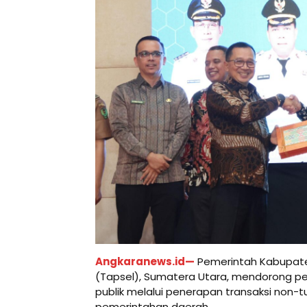
Angkaranews.id—
Pemerintah Kabupate
(Tapsel), Sumatera Utara, mendorong per
publik melalui penerapan transaksi non-tu
pemerintahan daerah.