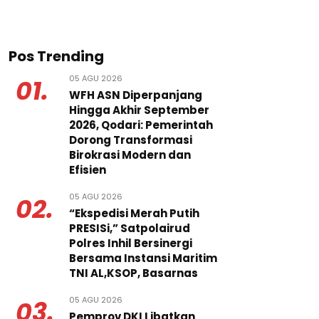
Pos Trending
05 AGU 2026
01.
WFH ASN Diperpanjang
Hingga Akhir September
2026, Qodari: Pemerintah
Dorong Transformasi
Birokrasi Modern dan
Efisien
05 AGU 2026
02.
“Ekspedisi Merah Putih
PRESISi,” Satpolairud
Polres Inhil Bersinergi
Bersama Instansi Maritim
TNI AL,KSOP, Basarnas
05 AGU 2026
03.
Pemprov DKI Libatkan