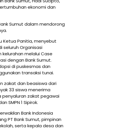
n Bank Sumut, Hadi Sucipto,
ertumbuhan ekonomi dan
n Bank Sumut dalam mendorong
ya.
ku Ketua Panitia, menyebut
i seluruh Organisasi
 kelurahan melalui Case
asi dengan Bank Sumut.
dopsi di puskesmas dan
gunakan transaksi tunai.
an zakat dan beasiswa dari
nyak 33 siswa menerima
a penyaluran zakat pegawai
dan SMPN 1 Sipirok.
 perwakilan Bank Indonesia
bang PT Bank Sumut, pimpinan
kolah, serta kepala desa dan