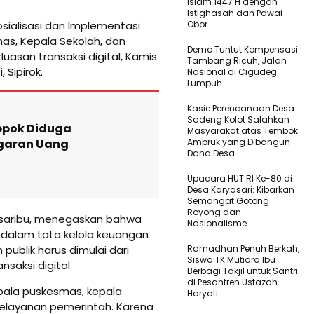
Islam 1447 H dengan
Istighasah dan Pawai
osialisasi dan Implementasi
Obor
as, Kepala Sekolah, dan
Demo Tuntut Kompensasi
asan transaksi digital, Kamis
Tambang Ricuh, Jalan
 Sipirok.
Nasional di Cigudeg
Lumpuh
Kasie Perencanaan Desa
Sadeng Kolot Salahkan
epok Diduga
Masyarakat atas Tembok
garan Uang
Ambruk yang Dibangun
Dana Desa
Upacara HUT RI Ke-80 di
Desa Karyasari: Kibarkan
Semangat Gotong
Royong dan
Pasaribu, menegaskan bahwa
Nasionalisme
a dalam tata kelola keuangan
publik harus dimulai dari
Ramadhan Penuh Berkah,
Siswa TK Mutiara Ibu
saksi digital.
Berbagi Takjil untuk Santri
di Pesantren Ustazah
epala puskesmas, kepala
Haryati
pelayanan pemerintah. Karena