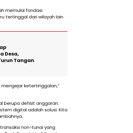
lah memulai fondasi
tru tertinggal dari wilayah lain
kap
a Desa,
 Turun Tangan
a mengejar ketertinggalan,”
al berupa defisit anggaran.
stem digital adalah solusi. Kita
 tambahnya.
 transaksi non-tunai yang