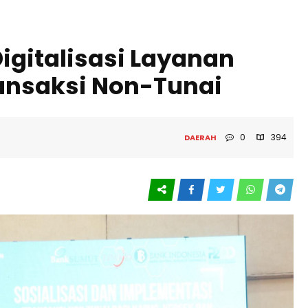
igitalisasi Layanan
ansaksi Non-Tunai
0
394
DAERAH