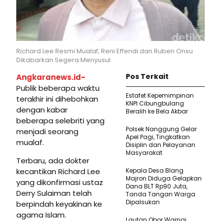
Richard Lee Resmi Mualaf, Reni Effendi dan Ruben Onsu
Dikabarkan Segera Menyusul
Pos Terkait
Angkaranews.id-
Publik beberapa waktu
Estafet Kepemimpinan
terakhir ini dihebohkan
KNPI Cibungbulang
dengan kabar
Beralih ke Bela Akbar
beberapa selebriti yang
Polsek Nanggung Gelar
menjadi seorang
Apel Pagi, Tingkatkan
mualaf.
Disiplin dan Pelayanan
Masyarakat
Terbaru, ada dokter
kecantikan Richard Lee
Kepala Desa Blang
Majron Diduga Gelapkan
yang dikonfirmasi ustaz
Dana BLT Rp90 Juta,
Derry Sulaiman telah
Tanda Tangan Warga
Dipalsukan
berpindah keyakinan ke
agama Islam.
Lautan Obor Warnai