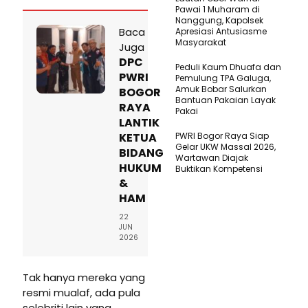
Pawai 1 Muharam di
Nanggung, Kapolsek
Baca
Apresiasi Antusiasme
Masyarakat
Juga
DPC
Peduli Kaum Dhuafa dan
PWRI
Pemulung TPA Galuga,
Amuk Bobar Salurkan
BOGOR
Bantuan Pakaian Layak
RAYA
Pakai
LANTIK
KETUA
PWRI Bogor Raya Siap
Gelar UKW Massal 2026,
BIDANG
Wartawan Diajak
HUKUM
Buktikan Kompetensi
&
HAM
22
JUN
2026
Tak hanya mereka yang
resmi mualaf, ada pula
selebriti lain yang