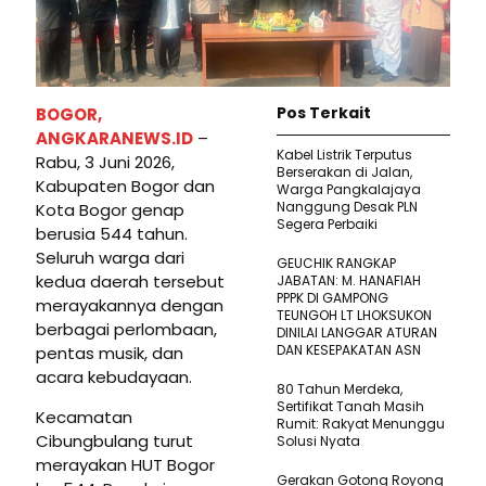
Pos Terkait
BOGOR,
ANGKARANEWS.ID
–
Kabel Listrik Terputus
Rabu, 3 Juni 2026,
Berserakan di Jalan,
Kabupaten Bogor dan
Warga Pangkalajaya
Nanggung Desak PLN
Kota Bogor genap
Segera Perbaiki
berusia 544 tahun.
Seluruh warga dari
GEUCHIK RANGKAP
kedua daerah tersebut
JABATAN: M. HANAFIAH
PPPK DI GAMPONG
merayakannya dengan
TEUNGOH LT LHOKSUKON
berbagai perlombaan,
DINILAI LANGGAR ATURAN
DAN KESEPAKATAN ASN
pentas musik, dan
acara kebudayaan.
80 Tahun Merdeka,
Sertifikat Tanah Masih
Kecamatan
Rumit: Rakyat Menunggu
Cibungbulang turut
Solusi Nyata
merayakan HUT Bogor
Gerakan Gotong Royong