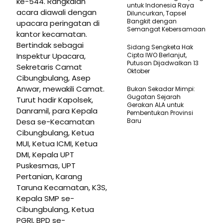
ke-544. Rangkaian
untuk Indonesia Raya
acara diawali dengan
Diluncurkan, Tapsel
Bangkit dengan
upacara peringatan di
Semangat Kebersamaan
kantor kecamatan.
Bertindak sebagai
Sidang Sengketa Hak
Inspektur Upacara,
Cipta IWO Berlanjut,
Putusan Dijadwalkan 13
Sekretaris Camat
Oktober
Cibungbulang, Asep
Anwar, mewakili Camat.
Bukan Sekadar Mimpi:
Gugatan Sejarah
Turut hadir Kapolsek,
Gerakan ALA untuk
Danramil, para Kepala
Pembentukan Provinsi
Desa se-Kecamatan
Baru
Cibungbulang, Ketua
MUI, Ketua ICMI, Ketua
DMI, Kepala UPT
Puskesmas, UPT
Pertanian, Karang
Taruna Kecamatan, K3S,
Kepala SMP se-
Cibungbulang, Ketua
PGRI, BPD se-