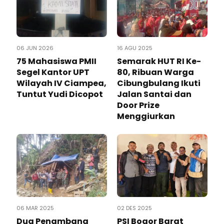
06 JUN 2026
16 AGU 2025
75 Mahasiswa PMII
Semarak HUT RI Ke-
Segel Kantor UPT
80, Ribuan Warga
Wilayah IV Ciampea,
Cibungbulang Ikuti
Tuntut Yudi Dicopot
Jalan Santai dan
Door Prize
Menggiurkan
06 MAR 2025
02 DES 2025
Dua Penambang
PSI Bogor Barat