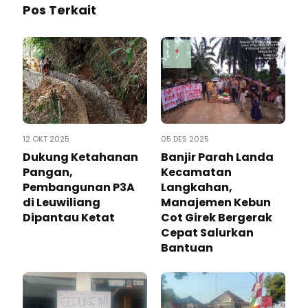
Pos Terkait
12 OKT 2025
05 DES 2025
Dukung Ketahanan
Banjir Parah Landa
Pangan,
Kecamatan
Pembangunan P3A
Langkahan,
di Leuwiliang
Manajemen Kebun
Dipantau Ketat
Cot Girek Bergerak
Cepat Salurkan
Bantuan