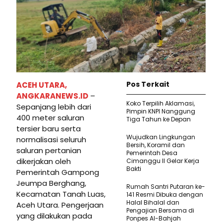
Pos Terkait
ACEH UTARA,
ANGKARANEWS.ID
–
Koko Terpilih Aklamasi,
Sepanjang lebih dari
Pimpin KNPI Nanggung
400 meter saluran
Tiga Tahun ke Depan
tersier baru serta
Wujudkan Lingkungan
normalisasi seluruh
Bersih, Koramil dan
saluran pertanian
Pemerintah Desa
dikerjakan oleh
Cimanggu II Gelar Kerja
Bakti
Pemerintah Gampong
Jeumpa Berghang,
Rumah Santri Putaran ke-
Kecamatan Tanah Luas,
141 Resmi Dibuka dengan
Halal Bihalal dan
Aceh Utara. Pengerjaan
Pengajian Bersama di
yang dilakukan pada
Ponpes Al-Bahjah