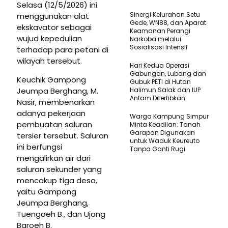
Selasa (12/5/2026) ini
Sinergi Kelurahan Setu
menggunakan alat
Gede, WN88, dan Aparat
ekskavator sebagai
Keamanan Perangi
wujud kepedulian
Narkoba melalui
Sosialisasi Intensif
terhadap para petani di
wilayah tersebut.
Hari Kedua Operasi
Gabungan, Lubang dan
Keuchik Gampong
Gubuk PETI di Hutan
Jeumpa Berghang, M.
Halimun Salak dan IUP
Antam Ditertibkan
Nasir, membenarkan
adanya pekerjaan
Warga Kampung Simpur
pembuatan saluran
Minta Keadilan: Tanah
Garapan Digunakan
tersier tersebut. Saluran
untuk Waduk Keureuto
ini berfungsi
Tanpa Ganti Rugi
mengalirkan air dari
saluran sekunder yang
mencakup tiga desa,
yaitu Gampong
Jeumpa Berghang,
Tuengoeh B., dan Ujong
Baroeh B.