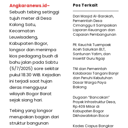
Pos Terkait
Angkaranews.id–
Sebuah tebing setinggi
Dari Masjid Al-Barokah,
tujuh meter di Desa
Pemerintah Desa
Kalong Satu,
Cimanggu II Sampaikan
Laporan Keuangan dan
Kecamatan
Capaian Pembangunan
Leuwisadeng,
Kabupaten Bogor,
Plt. Keuchik Tuempoek
longsor dan menimpa
Aceh Salurkan BLT,
Santunan Yatim, dan
kios pedagang buah di
Insentif Guru Ngaji
bahu jalan pada Sabtu
(5/7/2025) sore sekitar
TNI dan Pemerintah
Kolaborasi Tangani Banjir
pukul 18.30 WIB. Kejadian
dan Penuhi Kebutuhan
ini terjadi saat hujan
Dasar Warga Paya
deras mengguyur
Bakong
wilayah Bogor Barat
Dugaan “Bancakan”
sejak siang hari.
Proyek Infrastruktur Desa,
Rp 409 Miliar di
Tebing yang longsor
Kabupaten Bogor
Dikhawatirkan Bocor
merupakan bagian dari
struktur bangunan
Kades Ciapus Bongkar