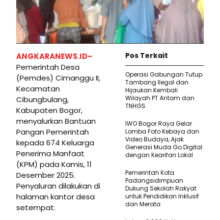
Pos Terkait
ANGKARANEWS.ID–
Pemerintah Desa
Operasi Gabungan Tutup
(Pemdes) Cimanggu II,
Tambang Ilegal dan
Kecamatan
Hijaukan Kembali
Wilayah PT Antam dan
Cibungbulang,
TNHGS
Kabupaten Bogor,
menyalurkan Bantuan
IWO Bogor Raya Gelar
Pangan Pemerintah
Lomba Foto Kebaya dan
Video Budaya, Ajak
kepada 674 Keluarga
Generasi Muda Go Digital
Penerima Manfaat
dengan Kearifan Lokal
(KPM) pada Kamis, 11
Pemerintah Kota
Desember 2025.
Padangsidimpuan
Penyaluran dilakukan di
Dukung Sekolah Rakyat
halaman kantor desa
untuk Pendidikan Inklusif
dan Merata
setempat.