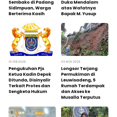
Sembako di Padang
Duka Mendalam
Sidimpuan, Warga
atas Wafatnya
Berterima Kasih
Bapak M. Yusup
10 FEB 2026
03 NOV 2025
Pengukuhan Pjs
Longsor Terjang
Ketua Kadin Depok
Permukiman di
Ditunda, Disinyalir
Leuwisadeng, 5
Terkait Protes dan
Rumah Terdampak
Sengketa Hukum
dan Akses ke
Musalla Terputus