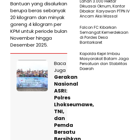
Lahan 3.000 Hektar
Bantuan yang disalurkan
Dikuasai Oknum, Kantor
berupa beras sebanyak
Dibakar: Karyawan PTPN IV
Ancam Aksi Massal
20 kilogram dan minyak
goreng 4 kilogram per
Falcon FC Kibarkan
KPM untuk periode bulan
Semangat Kemerdekaan
November hingga
di Pordes Desa
Bantarkaret
Desember 2025.
Kapolda Kepri Imbau
Masyarakat Batam Jaga
Baca
Persatuan dan Stabilitas
Daerah
Juga
Gerakan
Nasional
ASRI:
Polres
Lhokseumawe,
TNI,
dan
Pemda
Bersatu
Bersihkan