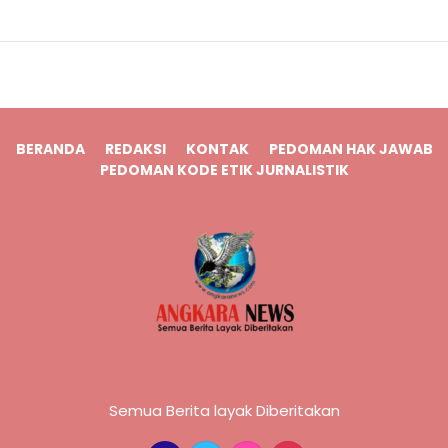
BERANDA
REDAKSI
KONTAK
PEDOMAN HAK JAWAB
PEDOMAN KODE ETIK JURNALISTIK
Semua Berita layak Diberitakan