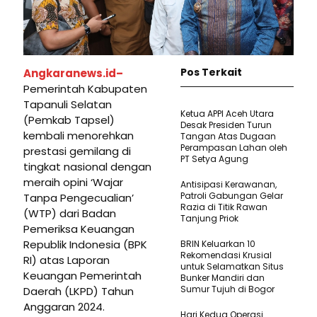
Pos Terkait
Angkaranews.id–
Pemerintah Kabupaten
Tapanuli Selatan
Ketua APPI Aceh Utara
(Pemkab Tapsel)
Desak Presiden Turun
kembali menorehkan
Tangan Atas Dugaan
Perampasan Lahan oleh
prestasi gemilang di
PT Setya Agung
tingkat nasional dengan
meraih opini ‘Wajar
Antisipasi Kerawanan,
Patroli Gabungan Gelar
Tanpa Pengecualian’
Razia di Titik Rawan
(WTP) dari Badan
Tanjung Priok
Pemeriksa Keuangan
Republik Indonesia (BPK
BRIN Keluarkan 10
Rekomendasi Krusial
RI) atas Laporan
untuk Selamatkan Situs
Keuangan Pemerintah
Bunker Mandiri dan
Sumur Tujuh di Bogor
Daerah (LKPD) Tahun
Anggaran 2024.
Hari Kedua Operasi