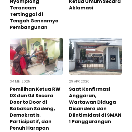
Nyomplong
Ketua Umum Secara
Terancam
Aklamasi
Tertinggal di
Tengah Gencarnya
Pembangunan
04 MEI 2025
29 APR 2026
Pemilihan Ketua RW
Saat Konfirmasi
03 dan 04 Secara
Anggaran,
Door to Door di
Wartawan Diduga
Babakan Sadeng,
Disandera dan
Demokratis,
Diintimidasi di SMAN
Partisipatif, dan
1 Panggarangan
Penuh Harapan