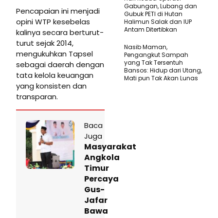
Gabungan, Lubang dan
Pencapaian ini menjadi
Gubuk PETI di Hutan
opini WTP kesebelas
Halimun Salak dan IUP
Antam Ditertibkan
kalinya secara berturut-
turut sejak 2014,
Nasib Maman,
mengukuhkan Tapsel
Pengangkut Sampah
yang Tak Tersentuh
sebagai daerah dengan
Bansos: Hidup dari Utang,
tata kelola keuangan
Mati pun Tak Akan Lunas
yang konsisten dan
transparan.
Baca
Juga
Masyarakat
Angkola
Timur
Percaya
Gus-
Jafar
Bawa