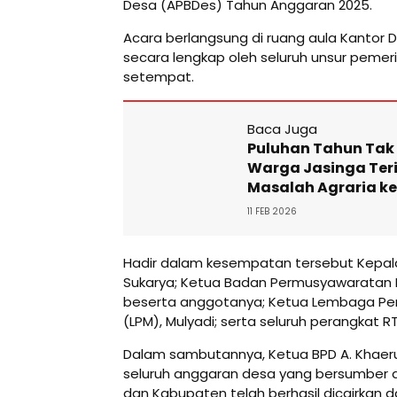
Desa (APBDes) Tahun Anggaran 2025.
Acara berlangsung di ruang aula Kantor D
secara lengkap oleh seluruh unsur peme
setempat.
Baca Juga
Puluhan Tahun Tak
Warga Jasinga Ter
Masalah Agraria ke
11 FEB 2026
Hadir dalam kesempatan tersebut Kepala
Sukarya; Ketua Badan Permusyawaratan D
beserta anggotanya; Ketua Lembaga P
(LPM), Mulyadi; serta seluruh perangkat R
Dalam sambutannya, Ketua BPD A. Khae
seluruh anggaran desa yang bersumber da
dan Kabupaten telah berhasil dicairkan 