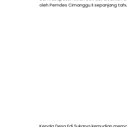
oleh Pemdes Cimanggu II sepanjang tahu
Kepala Desa Edi Sukarya kemudian memapa