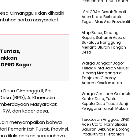
Percepatan Turun Tanam
LSM GRAM Desak Bupati
esa Cimanggu II dan dihadiri
Aceh Utara Bertindak
rintahan serta masyarakat
Tegas Atas Aksi Provokatif
Atap Bocor, Dinding
Rapuh, Sahari & Asep di
Sukaluyu Nanggung
Menanti Uluran Tangan
 Tuntas,
Desa
iakkan
Warga Jangkar Bogor
 DPRD Bogor
Teriak Minta Jalan Mulus:
Lubang Menganga di
Tanjakan Ciparay
Ancam Keselamatan
 Desa Cimanggu II, Edi
Warga Ciasihan Geruduk
esa (BPD), A. Khaerudin
Kantor Desa, Tuntut
emberdayaan Masyarakat
Kepala Desa Tepati Janji
Pengganti Tanah Makam
T, RW, dan kader desa.
Terobosan Anggota DPRK
rudin menyampaikan bahwa
Aceh Utara: Normalisasi
ri Pemerintah Pusat, Provinsi,
Saluran Sekunder Dorong
Produktivitas Pertanian
dan dilaksanakan sepenuhnya