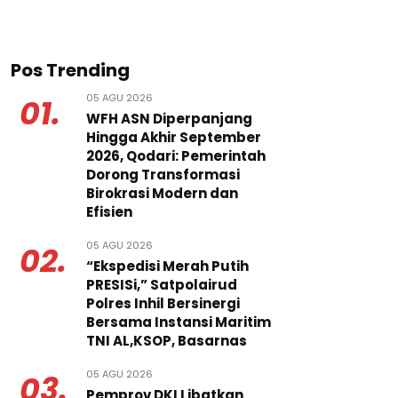
Pos Trending
05 AGU 2026
01.
WFH ASN Diperpanjang
Hingga Akhir September
2026, Qodari: Pemerintah
Dorong Transformasi
Birokrasi Modern dan
Efisien
05 AGU 2026
02.
“Ekspedisi Merah Putih
PRESISi,” Satpolairud
Polres Inhil Bersinergi
Bersama Instansi Maritim
TNI AL,KSOP, Basarnas
05 AGU 2026
03.
Pemprov DKI Libatkan