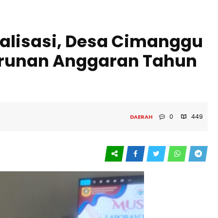
alisasi, Desa Cimanggu
nurunan Anggaran Tahun
0
449
DAERAH