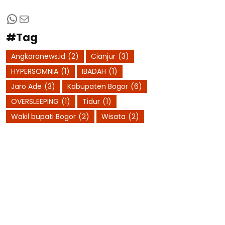
WhatsApp
Mail
#Tag
Angkaranews.id
(2)
Cianjur
(3)
HYPERSOMNIA
(1)
IBADAH
(1)
Jaro Ade
(3)
Kabupaten Bogor
(6)
OVERSLEEPING
(1)
Tidur
(1)
Wakil bupati Bogor
(2)
Wisata
(2)