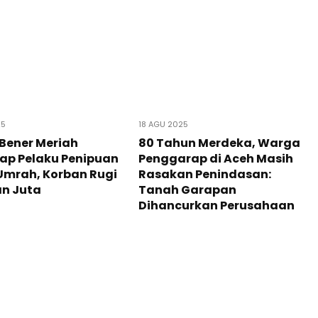
25
18 AGU 2025
 Bener Meriah
80 Tahun Merdeka, Warga
ap Pelaku Penipuan
Penggarap di Aceh Masih
Umrah, Korban Rugi
Rasakan Penindasan:
an Juta
Tanah Garapan
Dihancurkan Perusahaan