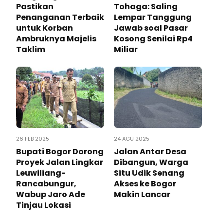
Pastikan
Tohaga: Saling
Penanganan Terbaik
Lempar Tanggung
untuk Korban
Jawab soal Pasar
Ambruknya Majelis
Kosong Senilai Rp4
Taklim
Miliar
26 FEB 2025
24 AGU 2025
Bupati Bogor Dorong
Jalan Antar Desa
Proyek Jalan Lingkar
Dibangun, Warga
Leuwiliang-
Situ Udik Senang
Rancabungur,
Akses ke Bogor
Wabup Jaro Ade
Makin Lancar
Tinjau Lokasi