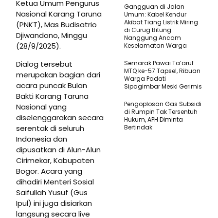
Ketua Umum Pengurus
Gangguan di Jalan
Nasional Karang Taruna
Umum: Kabel Kendur
Akibat Tiang Listrik Miring
(PNKT), Mas Budisatrio
di Curug Bitung
Djiwandono, Minggu
Nanggung Ancam
(28/9/2025).
Keselamatan Warga
Dialog tersebut
Semarak Pawai Ta’aruf
MTQ ke-57 Tapsel, Ribuan
merupakan bagian dari
Warga Padati
acara puncak Bulan
Sipagimbar Meski Gerimis
Bakti Karang Taruna
Pengoplosan Gas Subsidi
Nasional yang
di Rumpin Tak Tersentuh
diselenggarakan secara
Hukum, APH Diminta
serentak di seluruh
Bertindak
Indonesia dan
dipusatkan di Alun-Alun
Cirimekar, Kabupaten
Bogor. Acara yang
dihadiri Menteri Sosial
Saifullah Yusuf (Gus
Ipul) ini juga disiarkan
langsung secara live