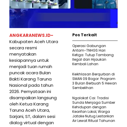
Pos Terkait
ANGKARANEWS.ID–
Kabupaten Aceh Utara
Operasi Gabungan
secara resmi
Antam-TNHGS Hari
menyatakan
Ketiga: Tutup Tambang
Ilegal dan Hijaukan
kesiapannya untuk
Kembali Lahan
menjadi tuan rumah
puncak acara Bulan
Keikhlasan Berqurban di
Bakti Karang Taruna
SMAN 09 Bogor: Program
3 Bulan Berbuah 5 Hewan
Nasional pada tahun
Sembelihan
2026. Pernyataan ini
disampaikan langsung
Ngalokat Cai: Tradisi
Sunda Menjaga Sumber
oleh Ketua Karang
Kehidupan dengan
Taruna Aceh Utara,
Kearifan Lokal, Warga
Sarjani, ST, dalam sesi
Jatake Nutug Lestarikan
Air Lewat Ritual Tahunan
dialog virtual dengan