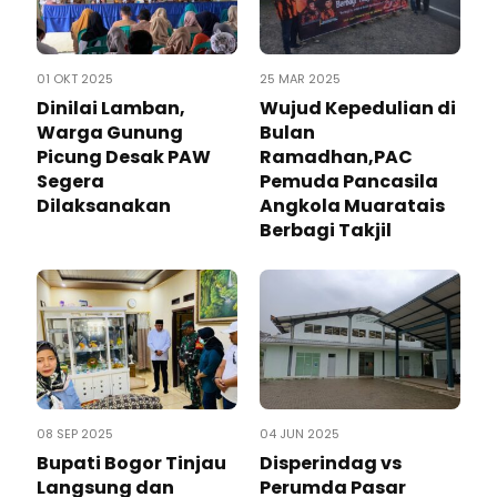
01 OKT 2025
25 MAR 2025
Dinilai Lamban,
Wujud Kepedulian di
Warga Gunung
Bulan
Picung Desak PAW
Ramadhan,PAC
Segera
Pemuda Pancasila
Dilaksanakan
Angkola Muaratais
Berbagi Takjil
08 SEP 2025
04 JUN 2025
Bupati Bogor Tinjau
Disperindag vs
Langsung dan
Perumda Pasar