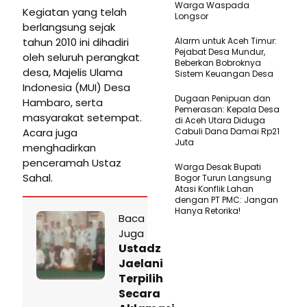
Warga Waspada
Kegiatan yang telah
Longsor
berlangsung sejak
tahun 2010 ini dihadiri
Alarm untuk Aceh Timur:
Pejabat Desa Mundur,
oleh seluruh perangkat
Beberkan Bobroknya
desa, Majelis Ulama
Sistem Keuangan Desa
Indonesia (MUI) Desa
Dugaan Penipuan dan
Hambaro, serta
Pemerasan: Kepala Desa
masyarakat setempat.
di Aceh Utara Diduga
Acara juga
Cabuli Dana Damai Rp21
Juta
menghadirkan
penceramah Ustaz
Warga Desak Bupati
Sahal.
Bogor Turun Langsung
Atasi Konflik Lahan
dengan PT PMC: Jangan
Hanya Retorika!
Baca
Juga
Ustadz
Jaelani
Terpilih
Secara