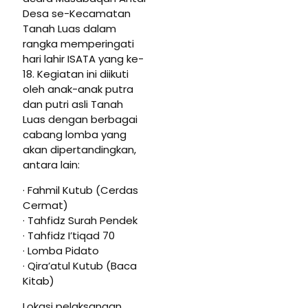
Desa se-Kecamatan
Tanah Luas dalam
rangka memperingati
hari lahir ISATA yang ke-
18. Kegiatan ini diikuti
oleh anak-anak putra
dan putri asli Tanah
Luas dengan berbagai
cabang lomba yang
akan dipertandingkan,
antara lain:
· Fahmil Kutub (Cerdas
Cermat)
· Tahfidz Surah Pendek
· Tahfidz I’tiqad 70
· Lomba Pidato
· Qira’atul Kutub (Baca
Kitab)
Lokasi pelaksanaan