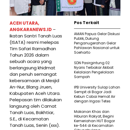
Pos Terkait
ACEH UTARA,
ANGKARANEWS.ID
–
AMAN Papua Gelar Diskusi
Ikatan Santri Tanah Luas
Publik, Dukung
(ISATA) resmi melepas
Penganugerahan Gelar
Pahlawan Nasional untuk
Tim Safari Ramadhan
Soeharto
Tahun 2026 dalam
sebuah acara yang
SDN Pasirgintung 02
berlangsung khidmat
Nyaris Terbakar Akibat
Kelalaian Pengelolaan
dan penuh semangat
Sampah
kebersamaan di Mesjid
An-Nur, Blang Jruen,
IPB University Sulap Lahan
Sempit di Bogor Jadi
Kabupaten Aceh Utara.
Kebun Cabai Hemat Air
Pelepasan tim dilakukan
dengan Irigasi Tetes
langsung oleh Camat
Makanan Khas dan
Tanah Luas, Bakhtiar,
Hiburan Rakyat, Begini
S.E., di Kecamatan
Kemeriahan HUT Bogor
Tanah Luas, Senin (xxx).
ke-544 di Kecamatan