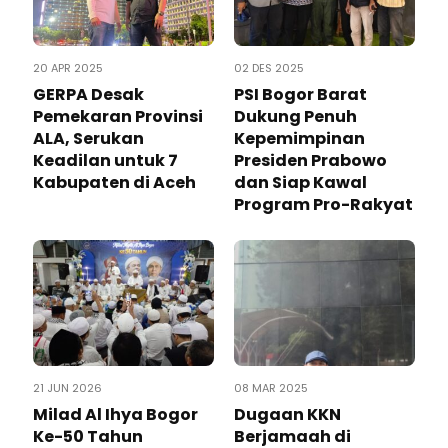
20 APR 2025
02 DES 2025
GERPA Desak
PSI Bogor Barat
Pemekaran Provinsi
Dukung Penuh
ALA, Serukan
Kepemimpinan
Keadilan untuk 7
Presiden Prabowo
Kabupaten di Aceh
dan Siap Kawal
Program Pro-Rakyat
21 JUN 2026
08 MAR 2025
Milad Al Ihya Bogor
Dugaan KKN
Ke-50 Tahun
Berjamaah di