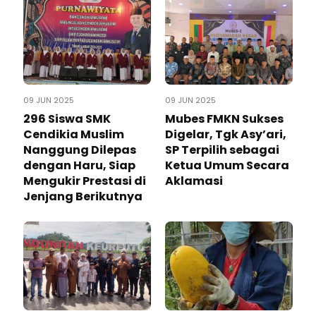
09 JUN 2025
09 JUN 2025
296 Siswa SMK
Mubes FMKN Sukses
Cendikia Muslim
Digelar, Tgk Asy’ari,
Nanggung Dilepas
SP Terpilih sebagai
dengan Haru, Siap
Ketua Umum Secara
Mengukir Prestasi di
Aklamasi
Jenjang Berikutnya