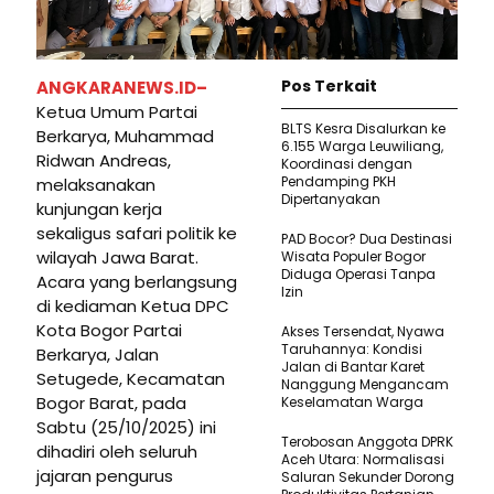
Pos Terkait
ANGKARANEWS.ID–
Ketua Umum Partai
BLTS Kesra Disalurkan ke
Berkarya, Muhammad
6.155 Warga Leuwiliang,
Ridwan Andreas,
Koordinasi dengan
Pendamping PKH
melaksanakan
Dipertanyakan
kunjungan kerja
sekaligus safari politik ke
PAD Bocor? Dua Destinasi
wilayah Jawa Barat.
Wisata Populer Bogor
Diduga Operasi Tanpa
Acara yang berlangsung
Izin
di kediaman Ketua DPC
Kota Bogor Partai
Akses Tersendat, Nyawa
Taruhannya: Kondisi
Berkarya, Jalan
Jalan di Bantar Karet
Setugede, Kecamatan
Nanggung Mengancam
Bogor Barat, pada
Keselamatan Warga
Sabtu (25/10/2025) ini
Terobosan Anggota DPRK
dihadiri oleh seluruh
Aceh Utara: Normalisasi
jajaran pengurus
Saluran Sekunder Dorong