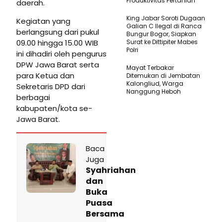
Produktivitas Pertanian
daerah.
King Jabar Soroti Dugaan
Kegiatan yang
Galian C Ilegal di Ranca
berlangsung dari pukul
Bungur Bogor, Siapkan
09.00 hingga 15.00 WIB
Surat ke Dittipiter Mabes
Polri
ini dihadiri oleh pengurus
DPW Jawa Barat serta
Mayat Terbakar
para Ketua dan
Ditemukan di Jembatan
Kalongliud, Warga
Sekretaris DPD dari
Nanggung Heboh
berbagai
kabupaten/kota se-
Jawa Barat.
Baca
Juga
Syahriahan
dan
Buka
Puasa
Bersama