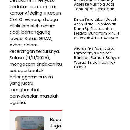
Desakan ini menyusul
Akses ke Mushola Jadi
tindakan pembakaran
Tantangan Beribadah
kantor Afdeling III Kebun
Cot Girek yang diduga
Dinas Pendidikan Dayah
Aceh Utara Gelontorkan
dilakukan oleh oknum
Dana Rp 5 Juta untuk
tidak bertanggung
Festival Muharram 1447 H
jawab. Ketua GRAM,
di Dayah Al Hilal Aziziyah
Azhar, dalam
Aliansi Pers Aceh Soroti
keterangan tertulisnya,
Lambannya Verifikasi
Selasa (11/11/2025),
Bantuan Rumah: Banyak
Warga Terdampak Tak
mengecam tindakan itu
Didata
sebagai bentuk
pelanggaran hukum
yang justru
menghambat
penyelesaian masalah
agraria.
Baca
Juga