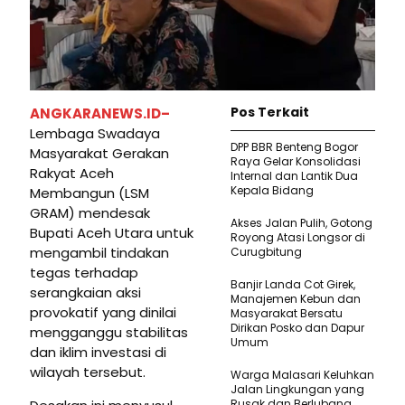
Pos Terkait
ANGKARANEWS.ID–
Lembaga Swadaya
DPP BBR Benteng Bogor
Masyarakat Gerakan
Raya Gelar Konsolidasi
Rakyat Aceh
Internal dan Lantik Dua
Kepala Bidang
Membangun (LSM
GRAM) mendesak
Akses Jalan Pulih, Gotong
Bupati Aceh Utara untuk
Royong Atasi Longsor di
mengambil tindakan
Curugbitung
tegas terhadap
Banjir Landa Cot Girek,
serangkaian aksi
Manajemen Kebun dan
provokatif yang dinilai
Masyarakat Bersatu
Dirikan Posko dan Dapur
mengganggu stabilitas
Umum
dan iklim investasi di
wilayah tersebut.
Warga Malasari Keluhkan
Jalan Lingkungan yang
Rusak dan Berlubang,