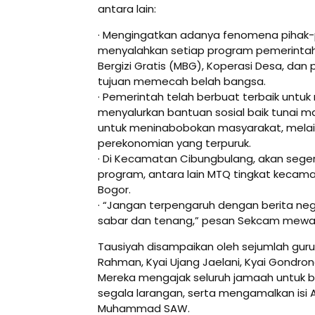
antara lain:
· Mengingatkan adanya fenomena pihak-
menyalahkan setiap program pemerintah
Bergizi Gratis (MBG), Koperasi Desa, dan
tujuan memecah belah bangsa.
· Pemerintah telah berbuat terbaik untu
menyalurkan bantuan sosial baik tunai ma
untuk meninabobokan masyarakat, melai
perekonomian yang terpuruk.
· Di Kecamatan Cibungbulang, akan sege
program, antara lain MTQ tingkat kecama
Bogor.
· “Jangan terpengaruh dengan berita neg
sabar dan tenang,” pesan Sekcam mewak
Tausiyah disampaikan oleh sejumlah guru
Rahman, Kyai Ujang Jaelani, Kyai Gondrong
Mereka mengajak seluruh jamaah untuk b
segala larangan, serta mengamalkan isi A
Muhammad SAW.