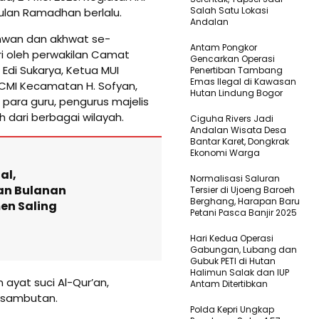
Salah Satu Lokasi
ulan Ramadhan berlalu.
Andalan
ikhwan dan akhwat se-
Antam Pongkor
ri oleh perwakilan Camat
Gencarkan Operasi
Edi Sukarya, Ketua MUI
Penertiban Tambang
Emas Ilegal di Kawasan
 ICMI Kecamatan H. Sofyan,
Hutan Lindung Bogor
 para guru, pengurus majelis
h dari berbagai wilayah.
Ciguha Rivers Jadi
Andalan Wisata Desa
Bantar Karet, Dongkrak
Ekonomi Warga
al,
Normalisasi Saluran
an Bulanan
Tersier di Ujoeng Baroeh
Berghang, Harapan Baru
en Saling
Petani Pasca Banjir 2025
Hari Kedua Operasi
Gabungan, Lubang dan
Gubuk PETI di Hutan
Halimun Salak dan IUP
ayat suci Al-Qur’an,
Antam Ditertibkan
-sambutan.
Polda Kepri Ungkap