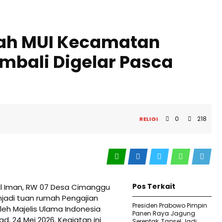
iah MUI Kecamatan
mbali Digelar Pasca
0
218
RELIGI
Pos Terkait
ul Iman, RW 07 Desa Cimanggu
jadi tuan rumah Pengajian
Presiden Prabowo Pimpin
leh Majelis Ulama Indonesia
Panen Raya Jagung
 24 Mei 2026. Kegiatan ini
Serentak, Tapsel Jadi