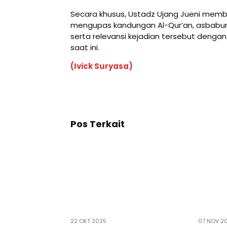
Secara khusus, Ustadz Ujang Jueni memba
mengupas kandungan Al-Qur’an, asbabun 
serta relevansi kejadian tersebut dengan 
saat ini.
(Ivick Suryasa)
Pos Terkait
22 OKT 2025
07 NOV 2