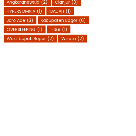
Angkaranews.id
(2)
Cianjur
(3)
HYPERSOMNIA
(1)
IBADAH
(1)
Jaro Ade
(3)
Kabupaten Bogor
(6)
OVERSLEEPING
(1)
Tidur
(1)
Wakil bupati Bogor
(2)
Wisata
(2)