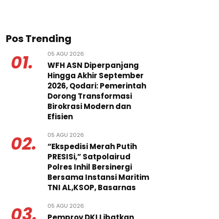
Pos Trending
05 AGU 2026
01.
WFH ASN Diperpanjang
Hingga Akhir September
2026, Qodari: Pemerintah
Dorong Transformasi
Birokrasi Modern dan
Efisien
05 AGU 2026
02.
“Ekspedisi Merah Putih
PRESISi,” Satpolairud
Polres Inhil Bersinergi
Bersama Instansi Maritim
TNI AL,KSOP, Basarnas
05 AGU 2026
03.
Pemprov DKI Libatkan