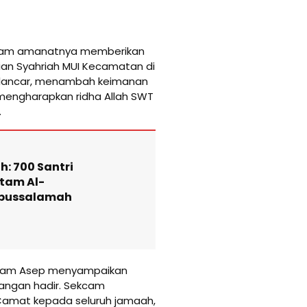
dalam amanatnya memberikan
jian Syahriah MUI Kecamatan di
n lancar, menambah keimanan
mengharapkan ridha Allah SWT
.
: 700 Santri
tam Al-
abussalamah
kcam Asep menyampaikan
ngan hadir. Sekcam
amat kepada seluruh jamaah,