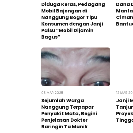
Diduga Keras, Pedagang
Dana 
Mobil Bajongan di
Manfaa
Nanggung Bogor Tipu
Cimang
Konsumen dengan Janji
Bantu
Palsu “Mobil Dijamin
Bagus”
03 MAR 2025
12 MAR 2
Sejumlah Warga
Janji 
Nanggung Terpapar
Tanjun
Penyakit Mata, Begini
Proyek
Penjelasan Dokter
Tingg
Baringin Ta Manik