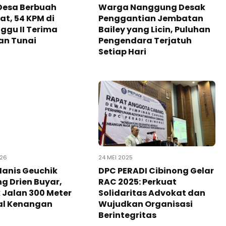
Desa Berbuah
Warga Nanggung Desak
t, 54 KPM di
Penggantian Jembatan
gu II Terima
Bailey yang Licin, Puluhan
an Tunai
Pengendara Terjatuh
Setiap Hari
026
24 MEI 2025
Manis Geuchik
DPC PERADI Cibinong Gelar
g Drien Buyar,
RAC 2025: Perkuat
 Jalan 300 Meter
Solidaritas Advokat dan
al Kenangan
Wujudkan Organisasi
Berintegritas