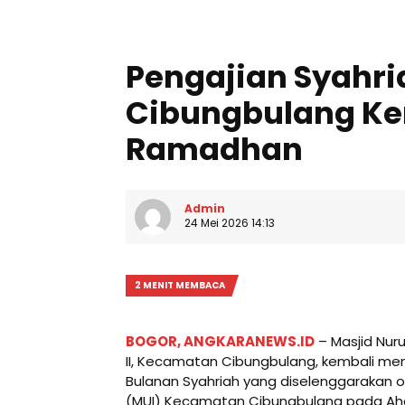
Pengajian Syahr
Cibungbulang Ke
Ramadhan
Admin
24 Mei 2026 14:13
2 MENIT MEMBACA
BOGOR, ANGKARANEWS.ID
– Masjid Nur
II, Kecamatan Cibungbulang, kembali men
Bulanan Syahriah yang diselenggarakan o
(MUI) Kecamatan Cibungbulang pada Ahad,