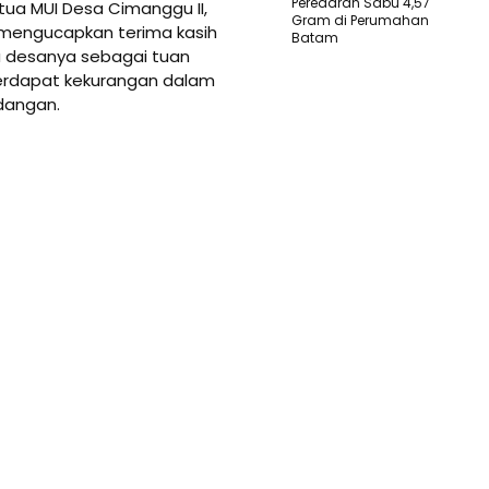
Peredaran Sabu 4,57
ua MUI Desa Cimanggu II,
Gram di Perumahan
 mengucapkan terima kasih
Batam
a desanya sebagai tuan
erdapat kekurangan dalam
dangan.