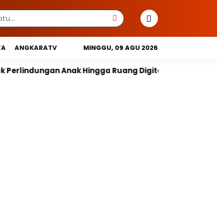
TA
ANGKARATV
MINGGU, 09 AGU 2026
 Hingga Ruang Digital
Pemprov DKI Libatkan Linta