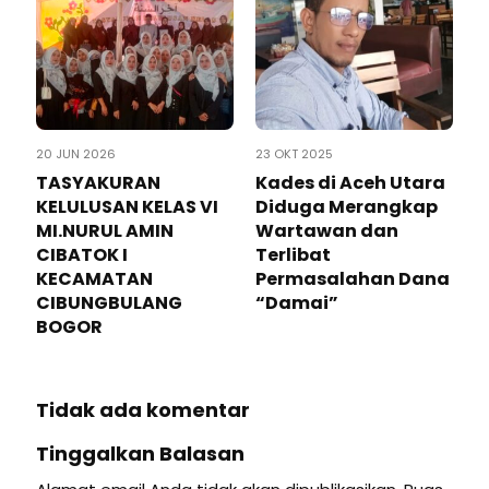
20 JUN 2026
23 OKT 2025
TASYAKURAN
Kades di Aceh Utara
KELULUSAN KELAS VI
Diduga Merangkap
MI.NURUL AMIN
Wartawan dan
CIBATOK I
Terlibat
KECAMATAN
Permasalahan Dana
CIBUNGBULANG
“Damai”
BOGOR
Tidak ada komentar
Tinggalkan Balasan