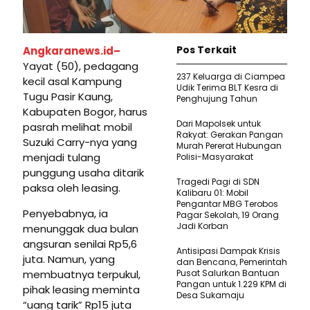
Pos Terkait
Angkaranews.id–
Yayat (50), pedagang
237 Keluarga di Ciampea
kecil asal Kampung
Udik Terima BLT Kesra di
Tugu Pasir Kaung,
Penghujung Tahun
Kabupaten Bogor, harus
Dari Mapolsek untuk
pasrah melihat mobil
Rakyat: Gerakan Pangan
Suzuki Carry-nya yang
Murah Pererat Hubungan
menjadi tulang
Polisi-Masyarakat
punggung usaha ditarik
Tragedi Pagi di SDN
paksa oleh leasing.
Kalibaru 01: Mobil
Pengantar MBG Terobos
Penyebabnya, ia
Pagar Sekolah, 19 Orang
Jadi Korban
menunggak dua bulan
angsuran senilai Rp5,6
Antisipasi Dampak Krisis
juta. Namun, yang
dan Bencana, Pemerintah
membuatnya terpukul,
Pusat Salurkan Bantuan
Pangan untuk 1.229 KPM di
pihak leasing meminta
Desa Sukamaju
“uang tarik” Rp15 juta