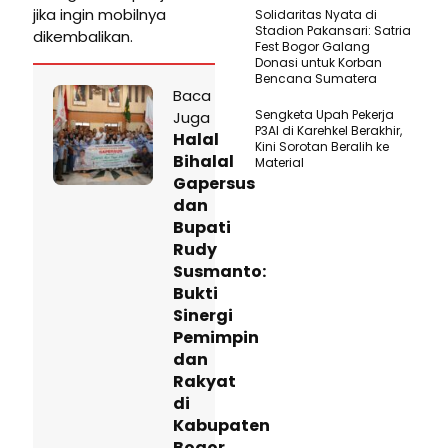
jika ingin mobilnya
Solidaritas Nyata di
Stadion Pakansari: Satria
dikembalikan.
Fest Bogor Galang
Donasi untuk Korban
Bencana Sumatera
Baca
Sengketa Upah Pekerja
Juga
P3AI di Karehkel Berakhir,
Halal
Kini Sorotan Beralih ke
Bihalal
Material
Gapersus
dan
Bupati
Rudy
Susmanto:
Bukti
Sinergi
Pemimpin
dan
Rakyat
di
Kabupaten
Bogor