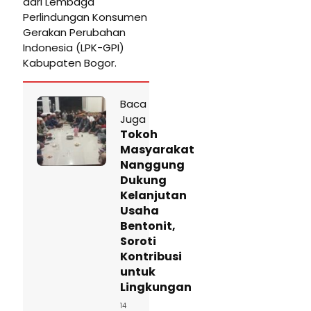
dari Lembaga
Perlindungan Konsumen
Gerakan Perubahan
Indonesia (LPK-GPI)
Kabupaten Bogor.
Baca
Juga
Tokoh
Masyarakat
Nanggung
Dukung
Kelanjutan
Usaha
Bentonit,
Soroti
Kontribusi
untuk
Lingkungan
14