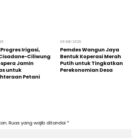
25
09 MEI 2025
Progres Irigasi,
Pemdes Wangun Jaya
Cisadane-Ciliwung
Bentuk Koperasi Merah
ospera Jamin
Putih untuk Tingkatkan
as untuk
Perekonomian Desa
hteraan Petani
kan.
Ruas yang wajib ditandai
*