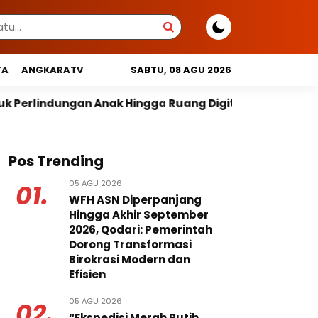
TA
ANGKARATV
SABTU, 08 AGU 2026
ak Hingga Ruang Digital
Pemprov DKI Libatkan Lin
Pos Trending
05 AGU 2026
01.
WFH ASN Diperpanjang
Hingga Akhir September
2026, Qodari: Pemerintah
Dorong Transformasi
Birokrasi Modern dan
Efisien
05 AGU 2026
02.
“Ekspedisi Merah Putih