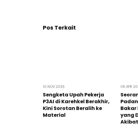
Pos Terkait
10 NOV 2025
08 APR 2
Sengketa Upah Pekerja
Seoran
P3AI di Karehkel Berakhir,
Padan
Kini Sorotan Beralih ke
Bakar 
Material
yang D
Akiba