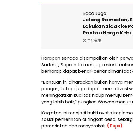
Baca Juga
Jelang Ramadan, S
Lakukan Sidak ke Pa
Pantau Harga Kebu
27 FEB 2025
Harapan senada disampaikan oleh perwa
Sadeng, Sopron. Ia mengapresiasi realisas
berharap dapat benar-benar dimanfaatk
“Bantuan ini diharapkan bukan hanya me
pangan, tetapi juga dapat memotivasi w
meningkatkan kualitas hidup menuju kem
yang lebih baik,” pungkas Wawan menutu
Kegiatan ini menjadi bukti nyata implem
sosial pemerintah di tingkat desa, sekal
pemerintah dan masyarakat.
(Teja)