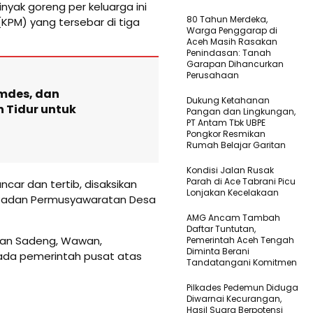
nyak goreng per keluarga ini
80 Tahun Merdeka,
(KPM) yang tersebar di tiga
Warga Penggarap di
Aceh Masih Rasakan
Penindasan: Tanah
Garapan Dihancurkan
Perusahaan
emdes, dan
Dukung Ketahanan
 Tidur untuk
Pangan dan Lingkungan,
PT Antam Tbk UBPE
Pongkor Resmikan
Rumah Belajar Garitan
Kondisi Jalan Rusak
Parah di Ace Tabrani Picu
ncar dan tertib, disaksikan
Lonjakan Kecelakaan
, Badan Permusyawaratan Desa
AMG Ancam Tambah
Daftar Tuntutan,
kan Sadeng, Wawan,
Pemerintah Aceh Tengah
Diminta Berani
ada pemerintah pusat atas
Tandatangani Komitmen
Pilkades Pedemun Diduga
Diwarnai Kecurangan,
Hasil Suara Berpotensi