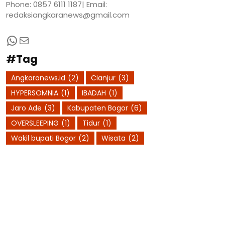
Phone: 0857 6111 1187| Email:
redaksiangkaranews@gmail.com
WhatsApp
Mail
#Tag
Angkaranews.id
(2)
Cianjur
(3)
HYPERSOMNIA
(1)
IBADAH
(1)
Jaro Ade
(3)
Kabupaten Bogor
(6)
OVERSLEEPING
(1)
Tidur
(1)
Wakil bupati Bogor
(2)
Wisata
(2)