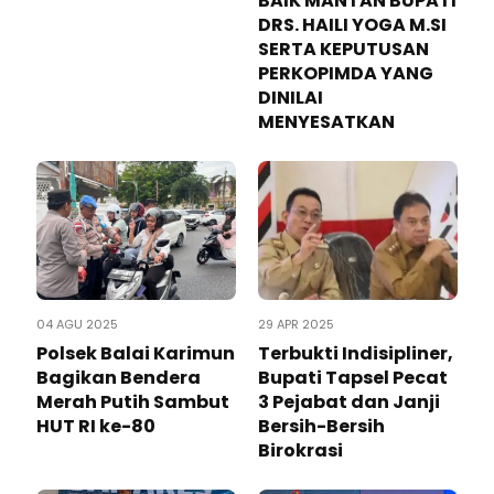
BAIK MANTAN BUPATI
DRS. HAILI YOGA M.SI
SERTA KEPUTUSAN
PERKOPIMDA YANG
DINILAI
MENYESATKAN
04 AGU 2025
29 APR 2025
Polsek Balai Karimun
Terbukti Indisipliner,
Bagikan Bendera
Bupati Tapsel Pecat
Merah Putih Sambut
3 Pejabat dan Janji
HUT RI ke-80
Bersih-Bersih
Birokrasi