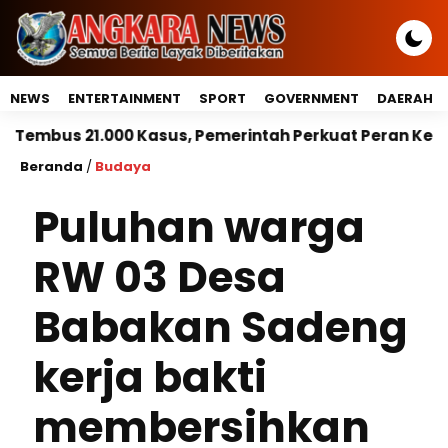
NEWS
ENTERTAINMENT
SPORT
GOVERNMENT
DAERAH
 Kasus, Pemerintah Perkuat Peran Kepala Daerah Untu
Beranda
/
Budaya
Puluhan warga
RW 03 Desa
Babakan Sadeng
kerja bakti
membersihkan