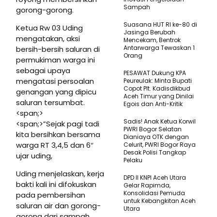
Sampah
gorong-gorong.
Suasana HUT RI ke-80 di
Ketua Rw 03 Uding
Jasinga Berubah
mengatakan, aksi
Mencekam, Bentrok
Antarwarga Tewaskan 1
bersih-bersih saluran di
Orang
permukiman warga ini
sebagai upaya
PESAWAT Dukung KPA
mengatasi persoalan
Peureulak: Minta Bupati
Copot Plt. Kadisdikbud
genangan yang dipicu
Aceh Timur yang Dinilai
saluran tersumbat.
Egois dan Anti-Kritik
<span;>
Sadis! Anak Ketua Korwil
<span;>”Sejak pagi tadi
PWRI Bogor Selatan
kita bersihkan bersama
Dianiaya OTK dengan
warga RT 3,4,5 dan 6″
Celurit, PWRI Bogor Raya
Desak Polisi Tangkap
ujar uding,
Pelaku
Uding menjelaskan, kerja
DPD II KNPI Aceh Utara
bakti kali ini difokuskan
Gelar Rapimda,
Konsolidasi Pemuda
pada pembersihan
untuk Kebangkitan Aceh
saluran air dan gorong-
Utara
gorong dari sampah.