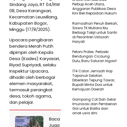
Sindang Jaya, RT 04/RW
Perbup Aceh Utara,
Anggaran Publikasi Desa
08, Desa Karangsari,
Kini Beri Kepastian Hukum
Kecamatan Leuwiliang,
Kabupaten Bogor,
Ramadhan Penuh Berkah,
Siswa TK Mutiara Ibu
Minggu (17/8/2025).
Berbagi Takjil untuk Santri
di Pesantren Ustazah
Upacara pengibaran
Haryati
bendera Merah Putih
dipimpin oleh Kepala
Petani Protes: Perbaiki
Bendungan Cicaung
Desa (Kades) Karyasari,
Dulu, Baru Saluran Irigasi!
Riyad Supriyadi, selaku
Inspektur Upacara,
174 Calon Jemaah Haji
Tapanuli Selatan
dihadiri oleh berbagai
Diberikan Tepung Tawar,
elemen masyarakat,
Bupati Minta Doa untuk
termasuk perangkat
Kemajuan Daerah
desa, tokoh agama,
Gampong Cot Dah Gelar
dan pelajar.
Imunisasi dan Pemberian
Gizi untuk Balita dan
anak usia dini
Baca
Juga