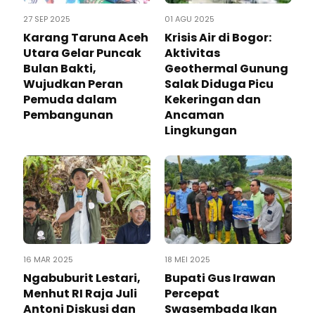
27 SEP 2025
01 AGU 2025
Karang Taruna Aceh
Krisis Air di Bogor:
Utara Gelar Puncak
Aktivitas
Bulan Bakti,
Geothermal Gunung
Wujudkan Peran
Salak Diduga Picu
Pemuda dalam
Kekeringan dan
Pembangunan
Ancaman
Lingkungan
16 MAR 2025
18 MEI 2025
Ngabuburit Lestari,
Bupati Gus Irawan
Menhut RI Raja Juli
Percepat
Antoni Diskusi dan
Swasembada Ikan