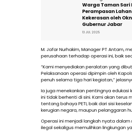
Warga Taman Sari 
Perampasan Lahan
Kekerasan oleh Ok
Gubernur Jabar
13 JUL 2025
M. Jafar Nurhakim, Manager PT Antam, 
perusahaan terhadap operasi ini, baik se
“Kami menyediakan peralatan yang dibut
Pelaksanaan operasi dipimpin oleh Kapo
penuh selama tiga hari kegiatan,” jelasny
Ia juga menekankan pentingnya edukasi 
ini tidak berhenti di sini. Kami akan ter
tentang bahaya PETI, baik dari sisi kesel
kerugian negara, maupun pelanggaran hu
Operasi ini menjadi langkah nyata da
ilegal sekaligus memulihkan lingkungan yan