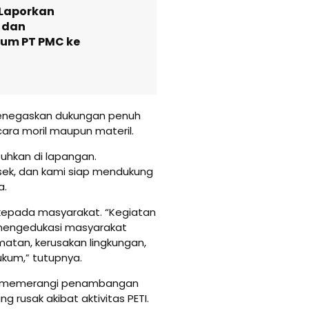
Laporkan
 dan
num PT PMC ke
menegaskan dukungan penuh
cara moril maupun materil.
uhkan di lapangan.
lsek, dan kami siap mendukung
a.
kepada masyarakat. “Kegiatan
us mengedukasi masyarakat
amatan, kerusakan lingkungan,
kum,” tutupnya.
lam memerangi penambangan
g rusak akibat aktivitas PETI.