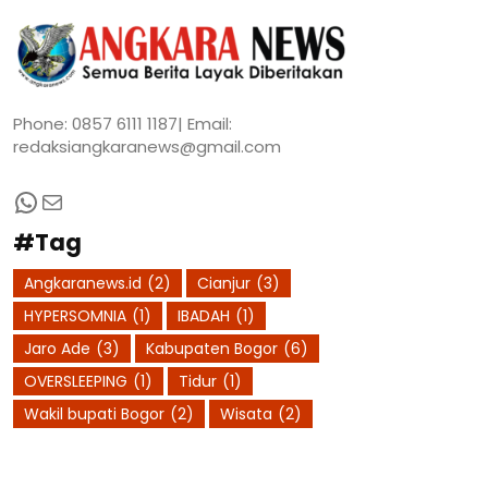
Phone: 0857 6111 1187| Email:
redaksiangkaranews@gmail.com
WhatsApp
Mail
#Tag
Angkaranews.id
(2)
Cianjur
(3)
HYPERSOMNIA
(1)
IBADAH
(1)
Jaro Ade
(3)
Kabupaten Bogor
(6)
OVERSLEEPING
(1)
Tidur
(1)
Wakil bupati Bogor
(2)
Wisata
(2)