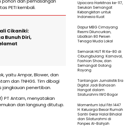
man pohon dan pemasangan
Upacara Harkitnas ke-117,
as PETI kembali.
Serukan Semangat
Kebangkitan untuk
Indonesia Kuat
Dapur MBG Cimayang
ali Cikaniki:
Resmi Diluncurkan,
a Bunuh Diri,
Libatkan 80 Persen
Tenaga Muda Lokal
Selamat
Semarak HUT RI Ke-80 di
Cibungbulang: Karnaval,
Fashion Show, dan
Semangat Gotong
Royong
k, yaitu Ampar, Blower, dan
ntam dan TNHGS. Tim dibagi
Tantangan Jurnalistik Era
Digital Jadi Bahasan
 jangkauan penertiban.
Hangat dalam
Silaturahmi IWO Bogor
M) PT Antam, menyatakan
emukan dan langsung ditutup.
Momentum Idul Fitri 1447
H: Keluarga Besar Rumah
Santri Gelar Halal Bihalal
dan Silaturahmi di
Ponpes Al-Bahjah