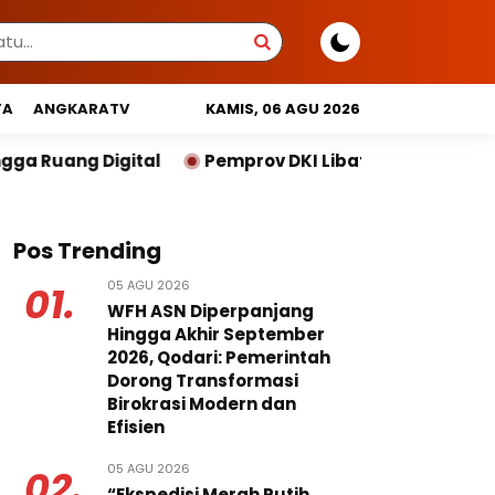
TA
ANGKARATV
KAMIS, 06 AGU 2026
Pemprov DKI Libatkan Lintas Lembaga Susun Indeks Dem
Pos Trending
05 AGU 2026
01.
WFH ASN Diperpanjang
Hingga Akhir September
2026, Qodari: Pemerintah
Dorong Transformasi
Birokrasi Modern dan
Efisien
05 AGU 2026
02.
“Ekspedisi Merah Putih