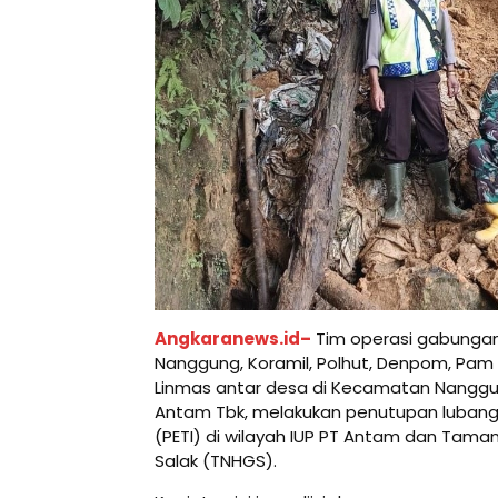
Angkaranews.id–
Tim operasi gabungan y
Nanggung, Koramil, Polhut, Denpom, Pam O
Linmas antar desa di Kecamatan Nanggung
Antam Tbk, melakukan penutupan lubang
(PETI) di wilayah IUP PT Antam dan Tama
Salak (TNHGS).