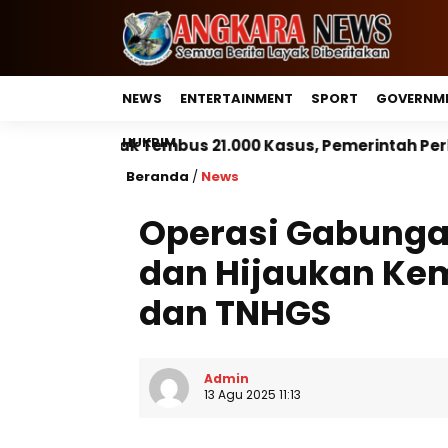
NEWS
ENTERTAINMENT
SPORT
GOVERNM
HUKRIM
 21.000 Kasus, Pemerintah Perkuat Peran Kepala Daera
Beranda
/
News
Operasi Gabunga
dan Hijaukan Ke
dan TNHGS
Admin
13 Agu 2025 11:13