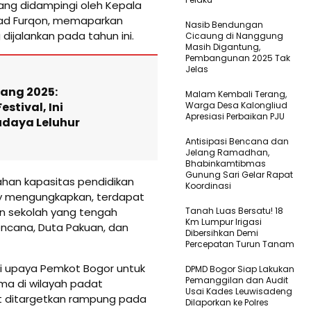
 yang didampingi oleh Kepala
ad Furqon, memaparkan
Nasib Bendungan
ijalankan pada tahun ini.
Cicaung di Nanggung
Masih Digantung,
Pembangunan 2025 Tak
Jelas
ang 2025:
Malam Kembali Terang,
estival, Ini
Warga Desa Kalongliud
Apresiasi Perbaikan PJU
udaya Leluhur
Antisipasi Bencana dan
Jelang Ramadhan,
Bhabinkamtibmas
Gunung Sari Gelar Rapat
han kapasitas pendidikan
Koordinasi
ry mengungkapkan, terdapat
an sekolah yang tengah
Tanah Luas Bersatu! 18
Km Lumpur Irigasi
encana, Duta Pakuan, dan
Dibersihkan Demi
Percepatan Turun Tanam
i upaya Pemkot Bogor untuk
DPMD Bogor Siap Lakukan
Pemanggilan dan Audit
ma di wilayah padat
Usai Kades Leuwisadeng
t ditargetkan rampung pada
Dilaporkan ke Polres