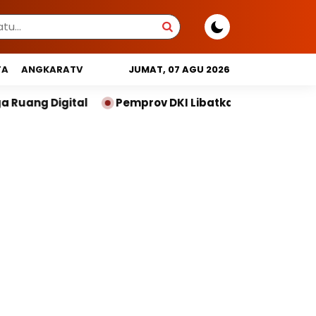
TA
ANGKARATV
JUMAT, 07 AGU 2026
mprov DKI Libatkan Lintas Lembaga Susun Indeks Demok