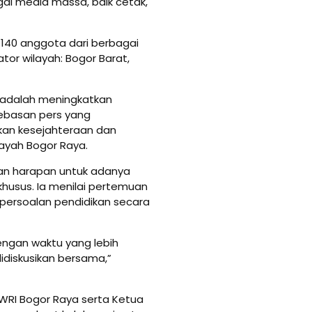
ai media massa, baik cetak,
r 140 anggota dari berbagai
tor wilayah: Bogor Barat,
adalah meningkatkan
ebasan pers yang
an kesejahteraan dan
layah Bogor Raya.
an harapan untuk adanya
khusus. Ia menilai pertemuan
 persoalan pendidikan secara
engan waktu yang lebih
idiskusikan bersama,”
PWRI Bogor Raya serta Ketua