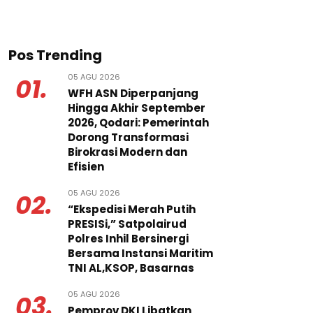
Pos Trending
05 AGU 2026
01.
WFH ASN Diperpanjang
Hingga Akhir September
2026, Qodari: Pemerintah
Dorong Transformasi
Birokrasi Modern dan
Efisien
05 AGU 2026
02.
“Ekspedisi Merah Putih
PRESISi,” Satpolairud
Polres Inhil Bersinergi
Bersama Instansi Maritim
TNI AL,KSOP, Basarnas
05 AGU 2026
03.
Pemprov DKI Libatkan