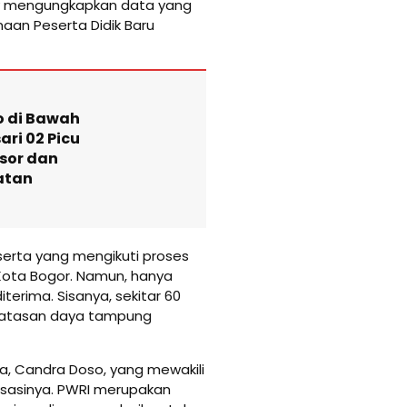
ry mengungkapkan data yang
an Peserta Didik Baru
 di Bawah
ri 02 Picu
sor dan
atan
eserta yang mengikuti proses
 Kota Bogor. Namun, hanya
terima. Sisanya, sekitar 60
batasan daya tampung
ya, Candra Doso, yang mewakili
isasinya. PWRI merupakan