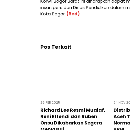
Korwil Bogor Barat ini diharapkan dapat
insan pers dan Dinas Pendidikan dalam m
Kota Bogor.
(Red)
Pos Terkait
26 FEB 2025
24 NOV 2
Richard Lee Resmi Mualaf,
Distri
Reni Effendi dan Ruben
Aceh 
Onsu Dikabarkan Segera
Normal
Menyusul
BPHL