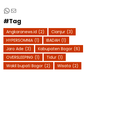
WhatsApp
Mail
#Tag
Angkaranews.id
(2)
Cianjur
(3)
HYPERSOMNIA
(1)
IBADAH
(1)
Jaro Ade
(3)
Kabupaten Bogor
(6)
OVERSLEEPING
(1)
Tidur
(1)
Wakil bupati Bogor
(2)
Wisata
(2)