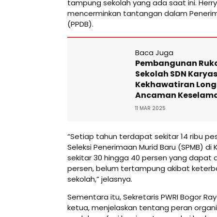
tampung sekolah yang ada saat ini. Her
mencerminkan tantangan dalam Penerima
(PPDB).
Baca Juga
Pembangunan Ruko
Sekolah SDN Karyasa
Kekhawatiran Long
Ancaman Keselam
11 MAR 2025
“Setiap tahun terdapat sekitar 14 ribu p
Seleksi Penerimaan Murid Baru (SPMB) di
sekitar 30 hingga 40 persen yang dapat di
persen, belum tertampung akibat keter
sekolah,” jelasnya.
Sementara itu, Sekretaris PWRI Bogor Ra
ketua, menjelaskan tentang peran organ