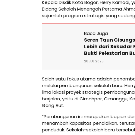
Kepala Disdik Kota Bogor, Herry Karnadi,
Bidang Sekolah Menengah Pertama Ahm
sejumlah program strategis yang sedang d
Baca Juga
Seren Taun Cisungs
Lebih dari Sekadar F
Bukti Pelestarian B
28 JUL 2025
Salah satu fokus utama adalah penamba
melalui pembangunan sekolah baru. Her
lima lokasi proyek strategis pembangun
berjalan, yaitu di Cimahpar, Cimanggu, K
Gang Aut.
“Pembangunan ini merupakan bagian dar
menambah kapasitas pendidikan, teruta
penduduk. Sekolah-sekolah baru tersebu