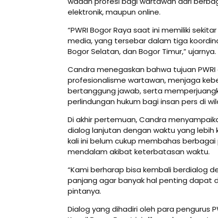
wadah profesi bagi wartawan dari berbag
elektronik, maupun online.
“PWRI Bogor Raya saat ini memiliki sekita
media, yang tersebar dalam tiga koordina
Bogor Selatan, dan Bogor Timur,” ujarnya.
Candra menegaskan bahwa tujuan PWRI 
profesionalisme wartawan, menjaga keb
bertanggung jawab, serta memperjuangk
perlindungan hukum bagi insan pers di wi
Di akhir pertemuan, Candra menyampaik
dialog lanjutan dengan waktu yang lebih 
kali ini belum cukup membahas berbagai
mendalam akibat keterbatasan waktu.
“Kami berharap bisa kembali berdialog d
panjang agar banyak hal penting dapat d
pintanya.
Dialog yang dihadiri oleh para pengurus 