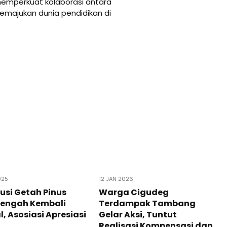
 memperkuat kolaborasi antara
emajukan dunia pendidikan di
025
12 JAN 2026
busi Getah Pinus
Warga Cigudeg
Tengah Kembali
Terdampak Tambang
, Asosiasi Apresiasi
Gelar Aksi, Tuntut
Realisasi Kompensasi dan