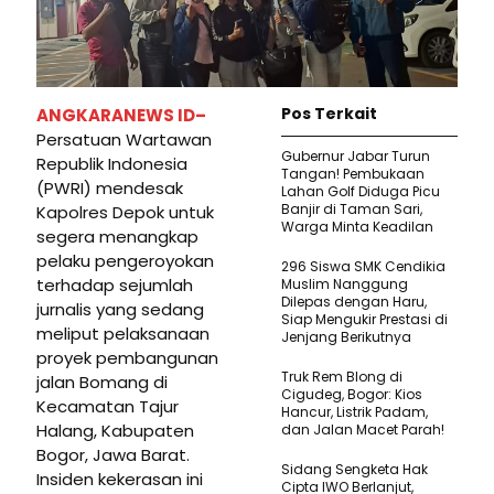
Pos Terkait
ANGKARANEWS ID–
Persatuan Wartawan
Gubernur Jabar Turun
Republik Indonesia
Tangan! Pembukaan
(PWRI) mendesak
Lahan Golf Diduga Picu
Banjir di Taman Sari,
Kapolres Depok untuk
Warga Minta Keadilan
segera menangkap
pelaku pengeroyokan
296 Siswa SMK Cendikia
terhadap sejumlah
Muslim Nanggung
Dilepas dengan Haru,
jurnalis yang sedang
Siap Mengukir Prestasi di
meliput pelaksanaan
Jenjang Berikutnya
proyek pembangunan
Truk Rem Blong di
jalan Bomang di
Cigudeg, Bogor: Kios
Kecamatan Tajur
Hancur, Listrik Padam,
Halang, Kabupaten
dan Jalan Macet Parah!
Bogor, Jawa Barat.
Sidang Sengketa Hak
Insiden kekerasan ini
Cipta IWO Berlanjut,