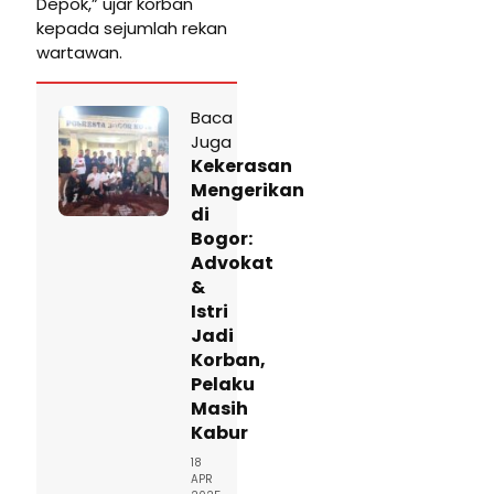
Depok,” ujar korban
kepada sejumlah rekan
wartawan.
Baca
Juga
Kekerasan
Mengerikan
di
Bogor:
Advokat
&
Istri
Jadi
Korban,
Pelaku
Masih
Kabur
18
APR