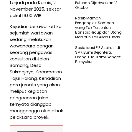
terjadi pada Kamis, 2
Putusan Dijadwalkan 13
Oktober
November 2025, sekitar
pukul 16.00 WIB.
Nasib Maman,
Pengangkut Sampah
Kejadian berawal ketika
yang Tak Tersentuh
sejumlah wartawan
Bansos: Hidup dari Utang,
Mati pun Tak Akan Lunas
sedang melakukan
wawancara dengan
Sosialisasi PIP Aspirasi di
seorang pengawas
SMK Bumi Sejahtera,
Orang Tua: Kami Sangat
konsultan di Jalan
Bersyukur
Bomang, Desa
Sukmajaya, Kecamatan
Tajur Halang. Kehadiran
para jurnalis yang akan
meliput kegiatan
pengecoran jalan
ternyata dianggap
mengganggu oleh pihak
pelaksana proyek.