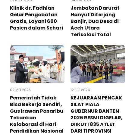
29 NOV 2025
04 JUN 2026
Klinik dr. Fadhlan
Jembatan Darurat
Gelar Pengobatan
Hanyut Diterjang
Gratis, Layani 600
Banjir, Dua Desa di
Pasien dalam Sehari
Aceh Utara
Terisolasi Total
02 MEI 2025
12 FEB 2026
Pemerintah Tidak
KEJUARAAN PENCAK
Bisa Bekerja Sendiri,
SILAT PIALA
Gus Irawan Pasaribu
GUBERNUR BANTEN
Tekankan
2026 RESMI DIGELAR,
Kolaborasi di Hari
DIIKUTI 835 ATLET
Pendidikan Nasional
DARI 11 PROVINSI