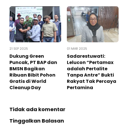
21 SEP 2025
01 MAR 2025
Dukung Green
Sadarestuwati:
Puncak, PT BAP dan
Lelucon “Pertamax
BMSN Bagikan
adalah Pertalite
Ribuan Bibit Pohon
Tanpa Antre” Bukti
Gratis di World
Rakyat Tak Percaya
Cleanup Day
Pertamina
Tidak ada komentar
Tinggalkan Balasan