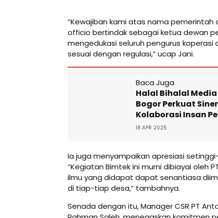
“Kewajiban kami atas nama pemerintah d
officio bertindak sebagai ketua dewan p
mengedukasi seluruh pengurus koperasi a
sesuai dengan regulasi,” ucap Jani.
Baca Juga
Halal Bihalal Media
Bogor Perkuat Sine
Kolaborasi Insan Pe
18 APR 2025
Ia juga menyampaikan apresiasi setinggi
“Kegiatan Bimtek ini murni dibiayai ole
ilmu yang didapat dapat senantiasa dii
di tiap-tiap desa,” tambahnya.
Senada dengan itu, Manager CSR PT Anta
Rahman Saleh, menegaskan komitmen p