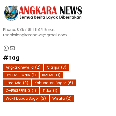
Phone: 0857 6111 1187| Email:
redaksiangkaranews@gmail.com
WhatsApp
Mail
#Tag
Angkaranews.id
(2)
Cianjur
(3)
HYPERSOMNIA
(1)
IBADAH
(1)
Jaro Ade
(3)
Kabupaten Bogor
(6)
OVERSLEEPING
(1)
Tidur
(1)
Wakil bupati Bogor
(2)
Wisata
(2)