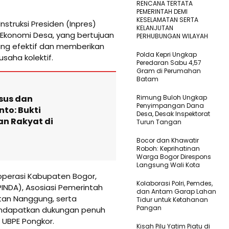
RENCANA TERTATA
PEMERINTAH DEMI
KESELAMATAN SERTA
Instruksi Presiden (Inpres)
KELANJUTAN
Ekonomi Desa, yang bertujuan
PERHUBUNGAN WILAYAH
g efektif dan memberikan
Polda Kepri Ungkap
saha kolektif.
Peredaran Sabu 4,57
Gram di Perumahan
Batam
rsus dan
Rimung Buloh Ungkap
Penyimpangan Dana
to: Bukti
Desa, Desak Inspektorat
an Rakyat di
Turun Tangan
Bocor dan Khawatir
Roboh: Keprihatinan
Warga Bogor Direspons
Langsung Wali Kota
 Koperasi Kabupaten Bogor,
Kolaborasi Polri, Pemdes,
INDA), Asosiasi Pemerintah
dan Antam Garap Lahan
tan Nanggung, serta
Tidur untuk Ketahanan
Pangan
endapatkan dukungan penuh
 UBPE Pongkor.
Kisah Pilu Yatim Piatu di