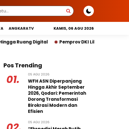
TA
ANGKARATV
KAMIS, 06 AGU 2026
Pemprov DKI Libatkan Lintas Lembaga Susun Indek
Pos Trending
05 AGU 2026
01.
WFH ASN Diperpanjang
Hingga Akhir September
2026, Qodari: Pemerintah
Dorong Transformasi
Birokrasi Modern dan
Efisien
05 AGU 2026
02.
“Ekspedisi Merah Putih