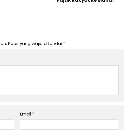
Pajak Rakyat ke Mana?
kan.
Ruas yang wajib ditandai
*
Email
*