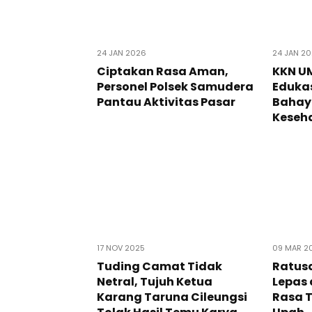
24 JAN 2026
24 JAN 2
Ciptakan Rasa Aman,
KKN U
Personel Polsek Samudera
Edukas
Pantau Aktivitas Pasar
Bahay
Keseh
17 NOV 2025
09 MAR 2
Tuding Camat Tidak
Ratusa
Netral, Tujuh Ketua
Lepas 
Karang Taruna Cileungsi
Rasa 