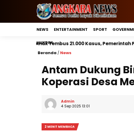
NEWS
ENTERTAINMENT
SPORT
GOVERNM
HUKRIM
embus 21.000 Kasus, Pemerintah Perkuat Peran Kepala 
Beranda
/
News
Antam Dukung Bi
Koperasi Desa M
Admin
4 Sep 2025 13:01
2 MENIT MEMBACA