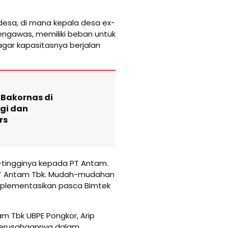
esa, di mana kepala desa ex-
engawas, memiliki beban untuk
gar kapasitasnya berjalan
 Bakornas di
rgi dan
rs
-tingginya kepada PT Antam.
h PT Antam Tbk. Mudah-mudahan
mplementasikan pasca Bimtek
m Tbk UBPE Pongkor, Arip
erusahaannya dalam