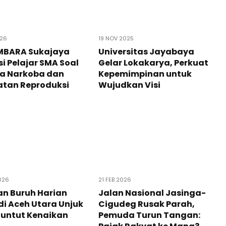
026
19 NOV 2025
MBARA Sukajaya
Universitas Jayabaya
i Pelajar SMA Soal
Gelar Lokakarya, Perkuat
a Narkoba dan
Kepemimpinan untuk
atan Reproduksi
Wujudkan Visi
026
21 FEB 2026
n Buruh Harian
Jalan Nasional Jasinga-
di Aceh Utara Unjuk
Cigudeg Rusak Parah,
Tuntut Kenaikan
Pemuda Turun Tangan: