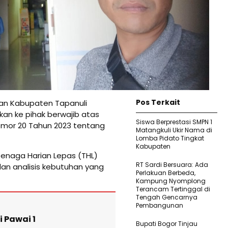
Pos Terkait
kan Kabupaten Tapanuli
kan ke pihak berwajib atas
Siswa Berprestasi SMPN 1
or 20 Tahun 2023 tentang
Matangkuli Ukir Nama di
Lomba Pidato Tingkat
Kabupaten
Tenaga Harian Lepas (THL)
RT Sardi Bersuara: Ada
dan analisis kebutuhan yang
Perlakuan Berbeda,
Kampung Nyomplong
Terancam Tertinggal di
Tengah Gencarnya
Pembangunan
 Pawai 1
Bupati Bogor Tinjau