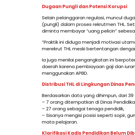
Dugaan Pungli dan Potensi Korupsi
Selain pelanggaran regulasi, muncul duga
(pungli) dalam proses rekrutmen THL. Set
diminta membayar “uang pelicin” sebesa
“Praktik ini diduga menjadi motivasi utam
merekrut THL meski bertentangan dengan h
Ia juga menilai pengangkatan ini berpot
daerah karena pembiayaan gaji dan iura
menggunakan APBD.
Distribusi THL di Lingkungan Dinas Pe
Berdasarkan data yang dihimpun, dari 39 
– 7 orang ditempatkan di Dinas Pendidika
– 27 orang sebagai tenaga pendidik,
– Sisanya mengisi posisi seperti sopir, g
mata pelajaran.
Klarifikasi Kadis Pendidikan Belum Di