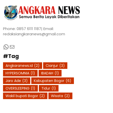
Phone: 0857 6111 1187| Email:
redaksiangkaranews@gmail.com
WhatsApp
Mail
#Tag
Angkaranews.id
(2)
Cianjur
(3)
HYPERSOMNIA
(1)
IBADAH
(1)
Jaro Ade
(3)
Kabupaten Bogor
(6)
OVERSLEEPING
(1)
Tidur
(1)
Wakil bupati Bogor
(2)
Wisata
(2)