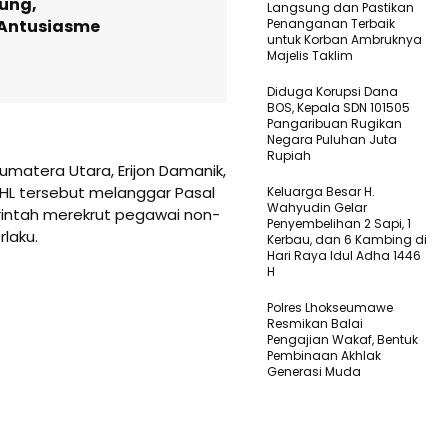
ung,
Langsung dan Pastikan
 Antusiasme
Penanganan Terbaik
untuk Korban Ambruknya
Majelis Taklim
Diduga Korupsi Dana
BOS, Kepala SDN 101505
Pangaribuan Rugikan
Negara Puluhan Juta
Rupiah
matera Utara, Erijon Damanik,
L tersebut melanggar Pasal
Keluarga Besar H.
Wahyudin Gelar
rintah merekrut pegawai non-
Penyembelihan 2 Sapi, 1
laku.
Kerbau, dan 6 Kambing di
Hari Raya Idul Adha 1446
H
Polres Lhokseumawe
Resmikan Balai
Pengajian Wakaf, Bentuk
Pembinaan Akhlak
Generasi Muda