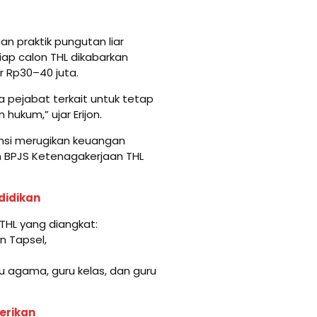
an praktik pungutan liar
iap calon THL dikabarkan
r Rp30–40 juta.
a pejabat terkait untuk tetap
ukum,” ujar Erijon.
ensi merugikan keuangan
n BPJS Ketenagakerjaan THL
ndidikan
THL yang diangkat:
n Tapsel,
uru agama, guru kelas, dan guru
berikan