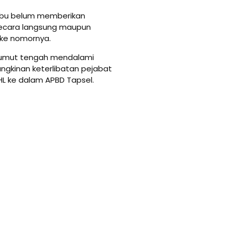
aribu belum memberikan
secara langsung maupun
 ke nomornya.
 Sumut tengah mendalami
gkinan keterlibatan pejabat
L ke dalam APBD Tapsel.