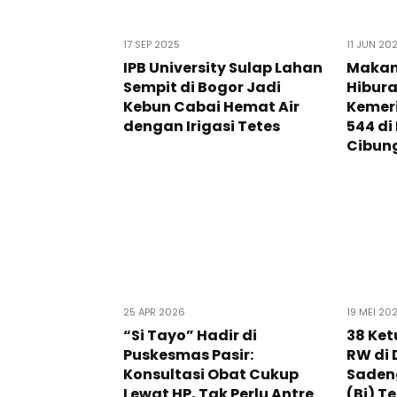
17 SEP 2025
11 JUN 20
IPB University Sulap Lahan
Makan
Sempit di Bogor Jadi
Hibura
Kebun Cabai Hemat Air
Kemer
dengan Irigasi Tetes
544 d
Cibun
25 APR 2026
19 MEI 20
“Si Tayo” Hadir di
38 Ket
Puskesmas Pasir:
RW di
Konsultasi Obat Cukup
Saden
Lewat HP, Tak Perlu Antre
(Bj) T