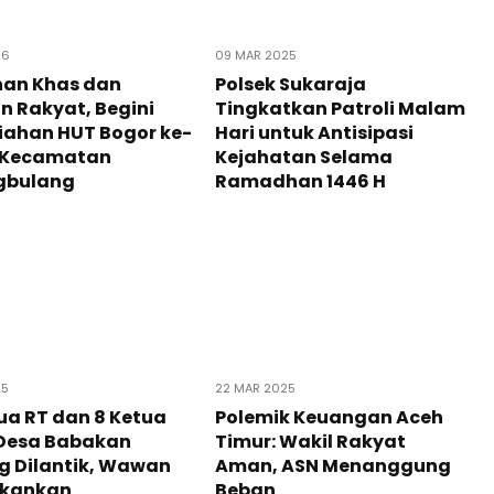
26
09 MAR 2025
an Khas dan
Polsek Sukaraja
n Rakyat, Begini
Tingkatkan Patroli Malam
iahan HUT Bogor ke-
Hari untuk Antisipasi
i Kecamatan
Kejahatan Selama
gbulang
Ramadhan 1446 H
25
22 MAR 2025
ua RT dan 8 Ketua
Polemik Keuangan Aceh
 Desa Babakan
Timur: Wakil Rakyat
g Dilantik, Wawan
Aman, ASN Menanggung
ekankan
Beban