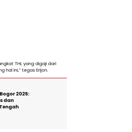
gkat THL yang digaji dari
hal ini,” tegas Erijon.
Bogor 2025:
as dan
 Tengah