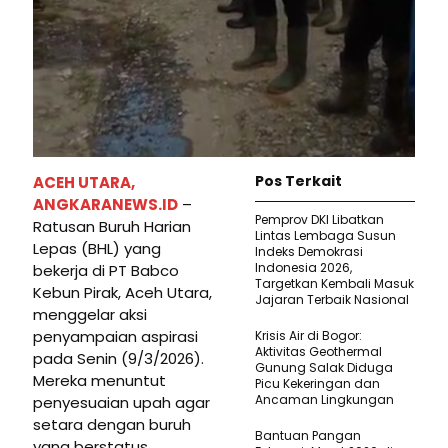
Pos Terkait
ACEH UTARA,
ANGKARANEWS.ID
–
Pemprov DKI Libatkan
Ratusan Buruh Harian
Lintas Lembaga Susun
Lepas (BHL) yang
Indeks Demokrasi
Indonesia 2026,
bekerja di PT Babco
Targetkan Kembali Masuk
Kebun Pirak, Aceh Utara,
Jajaran Terbaik Nasional
menggelar aksi
penyampaian aspirasi
Krisis Air di Bogor:
Aktivitas Geothermal
pada Senin (9/3/2026).
Gunung Salak Diduga
Mereka menuntut
Picu Kekeringan dan
Ancaman Lingkungan
penyesuaian upah agar
setara dengan buruh
Bantuan Pangan
yang berstatus