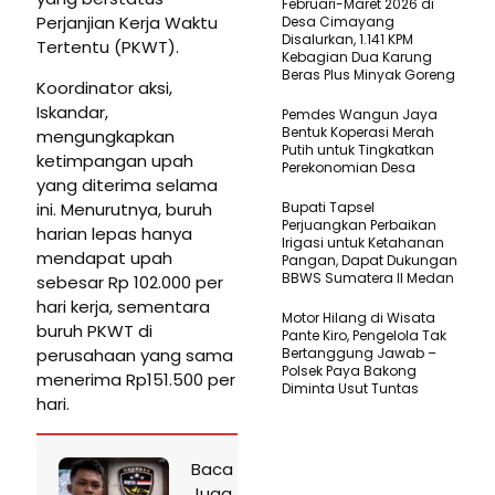
Februari-Maret 2026 di
Perjanjian Kerja Waktu
Desa Cimayang
Disalurkan, 1.141 KPM
Tertentu (PKWT).
Kebagian Dua Karung
Beras Plus Minyak Goreng
Koordinator aksi,
Iskandar,
Pemdes Wangun Jaya
Bentuk Koperasi Merah
mengungkapkan
Putih untuk Tingkatkan
ketimpangan upah
Perekonomian Desa
yang diterima selama
ini. Menurutnya, buruh
Bupati Tapsel
Perjuangkan Perbaikan
harian lepas hanya
Irigasi untuk Ketahanan
mendapat upah
Pangan, Dapat Dukungan
BBWS Sumatera II Medan
sebesar Rp 102.000 per
hari kerja, sementara
Motor Hilang di Wisata
buruh PKWT di
Pante Kiro, Pengelola Tak
perusahaan yang sama
Bertanggung Jawab –
Polsek Paya Bakong
menerima Rp151.500 per
Diminta Usut Tuntas
hari.
Baca
Juga